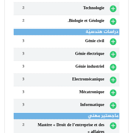
2
Technologie
2
Biologie et Géologie.
دراسات هندسيّة
3
Génie civil
3
Génie électrique
3
Génie industriel
3
Electromécanique
3
Mécatronique
3
Informatique
ماجستير مهني
2
Mastère « Droit de l’entreprise et des
affaires »