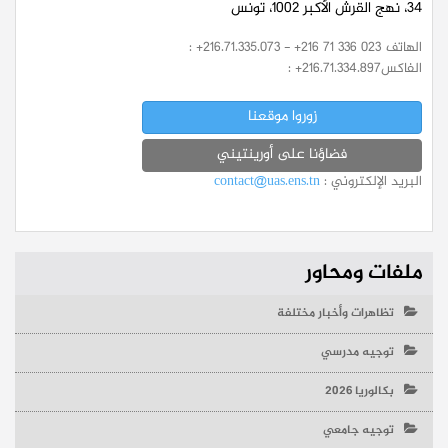
34، نهج القرش الأكبر 1002، تونس
الهاتف
: +216.71.335.073 - +216 71 336 023
الفاكس
: +216.71.334.897
زوروا موقعنا
فضاؤنا على أورينتيني
البريد الإلكتروني :
contact@uas.ens.tn
ملفات ومحاور
تظاهرات وأخبار مختلفة
توجيه مدرسي
بكالوريا 2026
توجيه جامعي