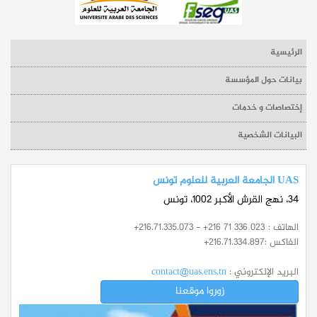
الرئيسية
بيانات حول المؤسسة
إختصاصات و خدمات
البيانات الشخصية
UAS الجامعة العربية للعلوم تونس
34، نهج القرش الأكبر 1002، تونس
الهاتف :
+216.71.335.073 - +216 71 336 023
الفاكس :
+216.71.334.897
البريد الإلكتروني :
contact@uas.ens.tn
زوروا موقعنا