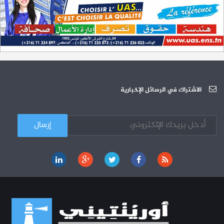
L'Université Arabe des Sciences : Avis à tous les étudiant(e)s
31-12
200 منحة لطلبة الطب التونسيين في جامعة هارفارد ‏الأمريكية‏
12-05
الجامعة العربية للعلوم تونس (U.A.S) : عرض لآخر إصدارات دار اليمامة
26-10
دورة تكوينية - الجامعة العربية للعلوم
07-10
الجامعة العربية للعلوم : دورة تكوينية
الاشتراك في الرسائل الإخبارية
03-10