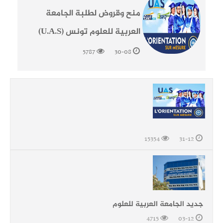
منح وقروض لطلبة الجامعة
العربية للعلوم تونس (U.A.S)
5787
30-08
15354
31-12
جديد الجامعة العربية للعلوم
4715
03-12