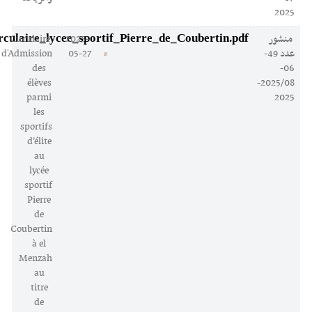
2025
Circulaire_lycee_sportif_Pierre_de_Coubertin.pdf
منشور
2025-
Circulaire
عدد 49-
05-27
d'Admission
des
06-
élèves
2025/08-
parmi
2025
les
sportifs
d’élite
au
lycée
sportif
Pierre
de
Coubertin
à el
Menzah
au
titre
de