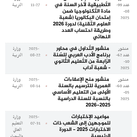
التّطبيقية لآخر السنة في
عدد 99-
11-27
التربية
مادة التّكنولوجيا ضمن
08-
إمتحان البكالوريا (شعبة
2025
العلوم التّقنية) لدورة 2026
وطريقة احتساب العدد
النهائي
منشور التّداول في محاور
منشور
2025-
وزارة
برنامج الأدب العربي للسّنة
عدد 62-
08-22
التربية
الرّابعة من التّعليم الثّانوي
10-
– شعبة آداب
2025
منشور منح الإعفاءات
منشور
2025-
وزارة
العمرية للترسيم بالسنة
عدد 60-
08-14
التربية
الأولى من التعليم الأساسي
05-
بالنسبة للسنة الدراسية
2025
2025-2026
مواعيد الإختبارات
2025-
وزارة
للموجهين إلى الشعب ذات
07-31
التعليم
الاختبارات 2025 - الدورة
العالي
الرئيسية
والبحث