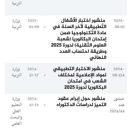
التربية
منشور اختبار الأشغال
2025-
2025-
وزارة
التّطبيقية لآخر السنة في
08-01
01-09
التربية
مادة التّكنولوجيا ضمن
إمتحان البكالوريا (شعبة
العلوم التّقنية) لدورة 2025
وطريقة احتساب العدد
النهائي
منشور الاختبار التطبيقي
2024-
2024-
وزارة
لمواد الإعلامية لمختلف
08-154
12-27
التربية
الشعب في امتحان
البكالوريا لدورة 2025
منشور حول إبرام عقود
منشور
2024-
وزارة
التميز لدراسات الدكتوراه
عدد
12-23
التعليم
2024/44
العالي
والبحث
العلمي