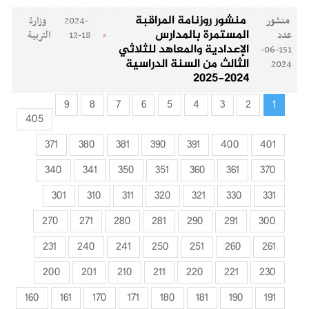
منشور روزنامة المراقبة
منشور
2024-
وزارة
المستمرة بالمدارس
عدد
12-18
التربية
الإعدادية والمعاهد للثلاثي
151-06-
الثالث من السنة الدراسية
2024
2024-2025
9
8
7
6
5
4
3
2
1
405
371
380
381
390
391
400
401
340
341
350
351
360
361
370
301
310
311
320
321
330
331
270
271
280
281
290
291
300
231
240
241
250
251
260
261
200
201
210
211
220
221
230
160
161
170
171
180
181
190
191