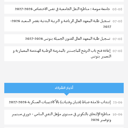
جامعة سوسة : مناظرة النقل الجامعية في نفس الاختصاص 2026-2027
08-08
تسجيل طلبة المعهد العالي للرياضة و التربية البدنية بقصر السعيد 2026-
07-08
2027
تسجيل طلبة المعهد العالى للفنون الجميلة بتونس 2026-2027
07-08
إعادة فتح باب الترشح للماجستير بالمدرسة الوطنية للهندسة المعمارية و
07-08
التعمير بتونس
المناظرات الخصوصية للدخول لمؤسسات تكوين المهندسين 2026-2027
07-08
سحب الاستدعاءات الفردية للاختبار الكتابي لمناظرة إنتداب أساتذة التعليم
07-08
الثانوي والفني والتقني
أخبار الشركاء
المعهد العالي للعلوم التطبيقية والتكنولوجيا بالقيروان : الترشح للماجستير
07-08
إنتداب تلامذة ضباط (فتيان وفتيات) بالأكاديميات العسكرية 2026-2027
23-06
2026-2027
مناظرة الإلتحاق بالتكوين في مستوى مؤهل التقني السامي - دورتي سبتمبر
10-06
الترشح للماجستير بالمعهد العالي لمهن الموضة بالمنستير 2026-2027
06-08
ونوفمبر 2026
سحب إستدعاء مناظرة إعادة التوجيه أوت 2026 - جامعة سوسة