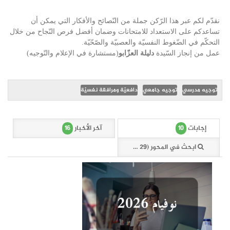
نقدّم لكم عبر هذا الرّكن جملة من النّصائح والأفكار التي يمكن أن
تساعدكم على الاستعداد للامتحانات وضمان أفضل فرص النّجاح من خلال
التحكّم في الضّغوط النفسيّة والعصبيّة والصّحّيّة.
عمل من إنجاز السّيدة
دليلة العزّابو
(مستشارة في الإعلام والتّوجيه)
توجيه مدرسي
توجيه جامعي
دافعيّة ومرافقة نفسيّة
16
10
إجابات
آخر الأخبار
ابحث في المحور (29 وثيقة)