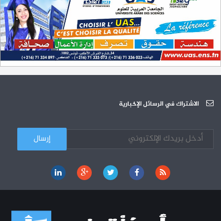
سبتمبر 2023
L'Université Arabe des Sciences : Avis à tous les étudiant(e)s
31-12
200 منحة لطلبة الطب التونسيين في جامعة هارفارد ‏الأمريكية‏
12-05
الجامعة العربية للعلوم تونس (U.A.S) : عرض لآخر إصدارات دار اليمامة
26-10
دورة تكوينية - الجامعة العربية للعلوم
07-10
الجامعة العربية للعلوم : دورة تكوينية
الاشتراك في الرسائل الإخبارية
03-10