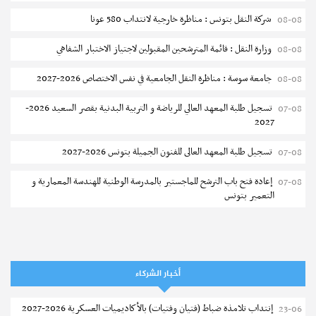
شركة النقل بتونس : مناظرة خارجية لانتداب 580 عونا
08-08
وزارة النقل : قائمة المترشحين المقبولين لاجتياز الاختبار الشفاهي
08-08
جامعة سوسة : مناظرة النقل الجامعية في نفس الاختصاص 2026-2027
08-08
تسجيل طلبة المعهد العالي للرياضة و التربية البدنية بقصر السعيد 2026-
07-08
2027
تسجيل طلبة المعهد العالى للفنون الجميلة بتونس 2026-2027
07-08
إعادة فتح باب الترشح للماجستير بالمدرسة الوطنية للهندسة المعمارية و
07-08
التعمير بتونس
المناظرات الخصوصية للدخول لمؤسسات تكوين المهندسين 2026-2027
07-08
سحب الاستدعاءات الفردية للاختبار الكتابي لمناظرة إنتداب أساتذة التعليم
07-08
الثانوي والفني والتقني
أخبار الشركاء
المعهد العالي للعلوم التطبيقية والتكنولوجيا بالقيروان : الترشح للماجستير
07-08
إنتداب تلامذة ضباط (فتيان وفتيات) بالأكاديميات العسكرية 2026-2027
23-06
2026-2027