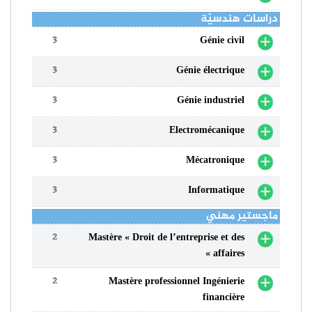
دراسات هندسيّة
3
Génie civil
3
Génie électrique
3
Génie industriel
3
Electromécanique
3
Mécatronique
3
Informatique
ماجستير مهني
2
Mastère « Droit de l’entreprise et des
affaires »
2
Mastère professionnel Ingénierie
financière