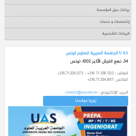
بيانات حول المؤسسة
إختصاصات و خدمات
البيانات الشخصية
UAS الجامعة العربية للعلوم تونس
34، نهج القرش الأكبر 1002، تونس
الهاتف :
+216.71.335.073 - +216 71 336 023
الفاكس :
+216.71.334.897
البريد الإلكتروني :
contact@uas.ens.tn
زوروا موقعنا