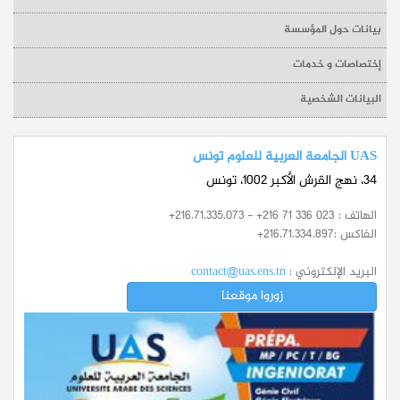
بيانات حول المؤسسة
إختصاصات و خدمات
البيانات الشخصية
UAS الجامعة العربية للعلوم تونس
34، نهج القرش الأكبر 1002، تونس
الهاتف :
+216.71.335.073 - +216 71 336 023
الفاكس :
+216.71.334.897
البريد الإلكتروني :
contact@uas.ens.tn
زوروا موقعنا