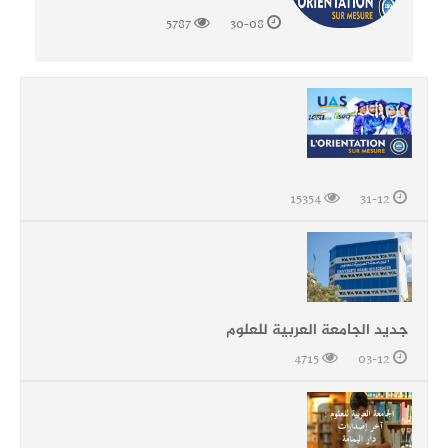
5787
30-08
15354
31-12
جديد الجامعة العربية للعلوم
4715
03-12