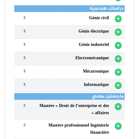
دراسات هندسيّة
3
Génie civil
3
Génie électrique
3
Génie industriel
3
Electromécanique
3
Mécatronique
3
Informatique
ماجستير مهني
2
Mastère « Droit de l’entreprise et des
affaires »
2
Mastère professionnel Ingénierie
financière