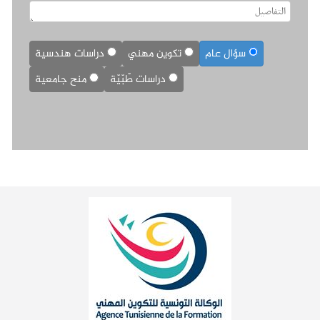
سؤال عام
تكوين مهني
دراسات هندسية
دراسات طّبّيّة
منح جامعية