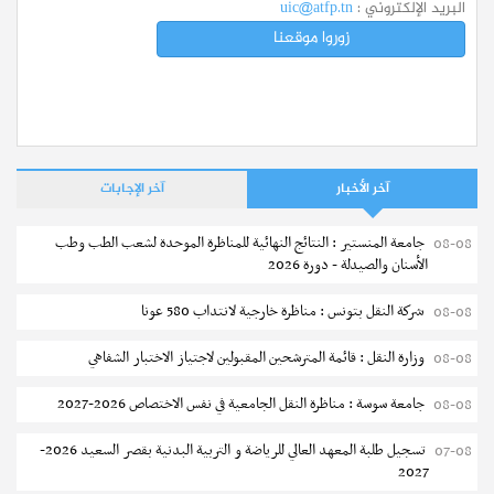
البريد الإلكتروني :
uic@atfp.tn
زوروا موقعنا
آخر الأخبار
آخر الإجابات
جامعة المنستير : النتائج النهائية للمناظرة الموحدة لشعب الطب وطب
08-08
الأسنان والصيدلة - دورة 2026
شركة النقل بتونس : مناظرة خارجية لانتداب 580 عونا
08-08
وزارة النقل : قائمة المترشحين المقبولين لاجتياز الاختبار الشفاهي
08-08
جامعة سوسة : مناظرة النقل الجامعية في نفس الاختصاص 2026-2027
08-08
تسجيل طلبة المعهد العالي للرياضة و التربية البدنية بقصر السعيد 2026-
07-08
2027