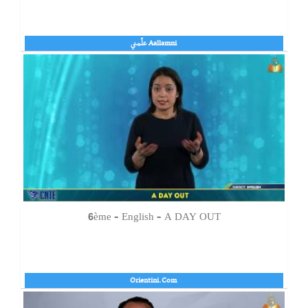
Aallamni علّمني
6ème – English – A DAY OUT
Orientini.Com