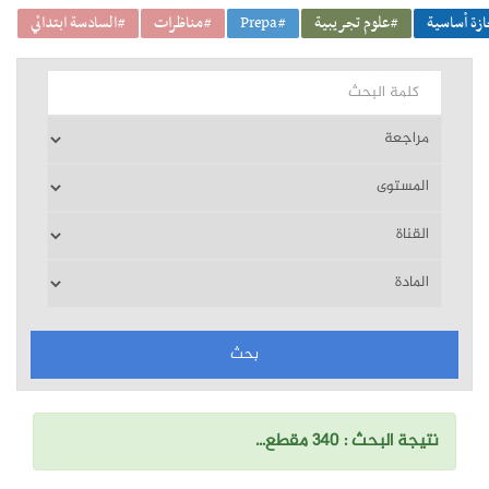
زة أساسية
#علوم تجريبية
#Prepa
#مناظرات
#السادسة ابتدائي
نتيجة البحث : 340 مقطع...