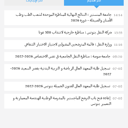
آخر الأخبار
آخر الإجابات
جامعة المنستير : النتائج النهائية للمناظرة الموحدة لشعب الطب وطب
14:14
الأسنان والصيدلة - دورة 2026
شركة النقل بتونس : مناظرة خارجية لانتداب 580 عونا
13:55
وزارة النقل : قائمة المترشحين المقبولين لاجتياز الاختبار الشفاهي
11:16
جامعة سوسة : مناظرة النقل الجامعية في نفس الاختصاص 2026-2027
09:20
تسجيل طلبة المعهد العالي للرياضة و التربية البدنية بقصر السعيد 2026-
07-08
2027
تسجيل طلبة المعهد العالى للفنون الجميلة بتونس 2026-2027
07-08
إعادة فتح باب الترشح للماجستير بالمدرسة الوطنية للهندسة المعمارية و
07-08
التعمير بتونس
المناظرات الخصوصية للدخول لمؤسسات تكوين المهندسين 2026-2027
07-08
سحب الاستدعاءات الفردية للاختبار الكتابي لمناظرة إنتداب أساتذة التعليم