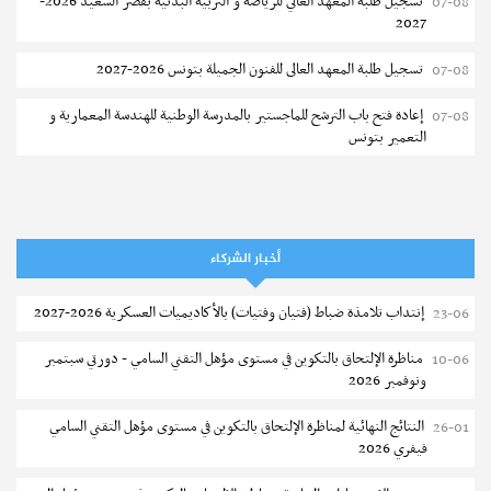
تسجيل طلبة المعهد العالي للرياضة و التربية البدنية بقصر السعيد 2026-
07-08
2027
تسجيل طلبة المعهد العالى للفنون الجميلة بتونس 2026-2027
07-08
إعادة فتح باب الترشح للماجستير بالمدرسة الوطنية للهندسة المعمارية و
07-08
التعمير بتونس
المناظرات الخصوصية للدخول لمؤسسات تكوين المهندسين 2026-2027
07-08
سحب الاستدعاءات الفردية للاختبار الكتابي لمناظرة إنتداب أساتذة التعليم
07-08
الثانوي والفني والتقني
أخبار الشركاء
المعهد العالي للعلوم التطبيقية والتكنولوجيا بالقيروان : الترشح للماجستير
07-08
إنتداب تلامذة ضباط (فتيان وفتيات) بالأكاديميات العسكرية 2026-2027
23-06
2026-2027
مناظرة الإلتحاق بالتكوين في مستوى مؤهل التقني السامي - دورتي سبتمبر
10-06
الترشح للماجستير بالمعهد العالي لمهن الموضة بالمنستير 2026-2027
06-08
ونوفمبر 2026
سحب إستدعاء مناظرة إعادة التوجيه أوت 2026 - جامعة سوسة
06-08
النتائج النهائية لمناظرة الإلتحاق بالتكوين في مستوى مؤهل التقني السامي
26-01
فيفري 2026
تمديد آجال الترشح للماجستير بالمعهد العالي لعلوم و تقنيات المياه بقابس
05-08
2026-2027