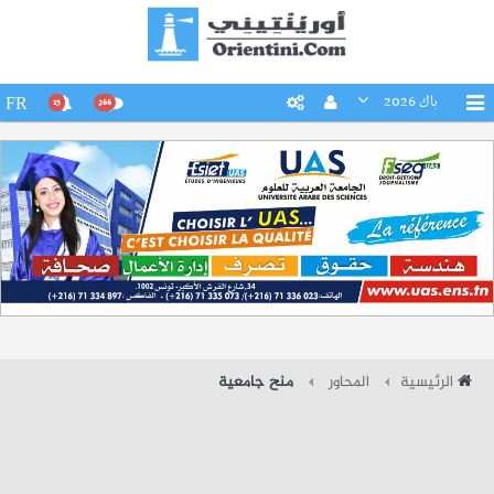
باك 2026
FR
15
266
الرئيسية
المحاور
منح جامعية