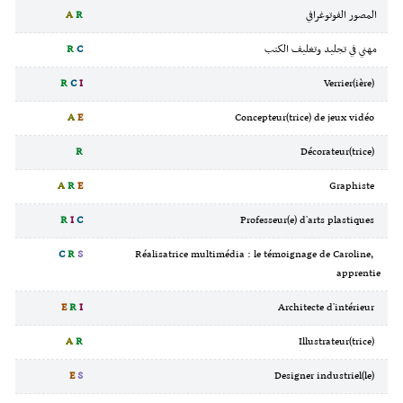
المصور الفوتوغرافي
R
A
مهني في تجليد وتغليف الكتب
C
R
R
C
I
Verrier(ière)
A
E
Concepteur(trice) de jeux vidéo
R
Décorateur(trice)
A
R
E
Graphiste
R
I
C
Professeur(e) d'arts plastiques
C
R
S
Réalisatrice multimédia : le témoignage de Caroline,
apprentie
E
R
I
Architecte d'intérieur
A
R
Illustrateur(trice)
E
S
Designer industriel(le)