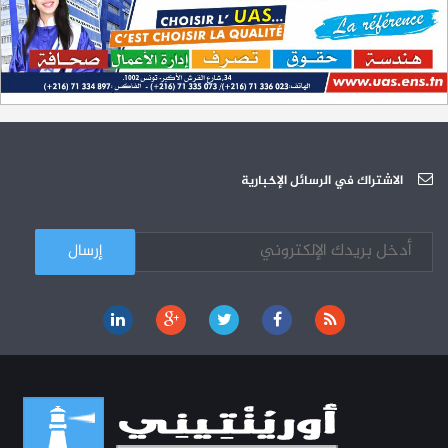
L'Université Arabe des Sciences : Avis à tous les étudiant(e)s
31-12
200 منحة لطلبة الطب التونسيين في جامعة هارفارد ‏الأمريكية‏
12-05
الجامعة العربية للعلوم تونس (U.A.S) : عرض لآخر إصدارات دار اليمامة
26-10
دورة تكوينية - الجامعة العربية للعلوم
07-10
الجامعة العربية للعلوم : دورة تكوينية
الاشتراك في الرسائل الإخبارية
03-10
كل الأخبار