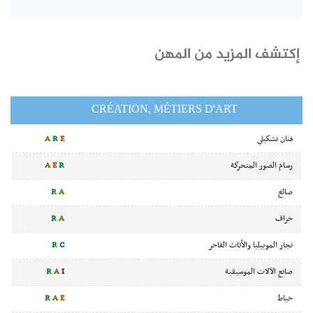
إكتشف المزيد من المهن
CRÉATION, MÉTIERS D'ART
فنان تشكيلي
E
R
A
رسام الصور المتحركة
R
E
A
صائغ
A
R
خزاف
A
R
نجار الموبيليا والأثاث الفاخر
C
R
صانع الآلات الموسيقية
I
A
R
خياط
E
A
R