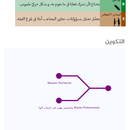
R
يحتاج لأن يَشرك فعليّا في ما يقوم به، وبشكل حركيّ ملموس.
المبادر \ المغامر
E
يفضّل تحمّل مسؤوليّات، تجاوز المصاعب أملا في بلوغ القمّة.
التكوين