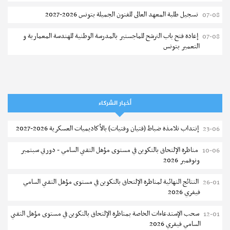
تسجيل طلبة المعهد العالى للفنون الجميلة بتونس 2026-2027
07-08
إعادة فتح باب الترشح للماجستير بالمدرسة الوطنية للهندسة المعمارية و
07-08
التعمير بتونس
المناظرات الخصوصية للدخول لمؤسسات تكوين المهندسين 2026-2027
07-08
سحب الاستدعاءات الفردية للاختبار الكتابي لمناظرة إنتداب أساتذة التعليم
07-08
الثانوي والفني والتقني
أخبار الشركاء
المعهد العالي للعلوم التطبيقية والتكنولوجيا بالقيروان : الترشح للماجستير
07-08
إنتداب تلامذة ضباط (فتيان وفتيات) بالأكاديميات العسكرية 2026-2027
23-06
2026-2027
مناظرة الإلتحاق بالتكوين في مستوى مؤهل التقني السامي - دورتي سبتمبر
10-06
الترشح للماجستير بالمعهد العالي لمهن الموضة بالمنستير 2026-2027
06-08
ونوفمبر 2026
سحب إستدعاء مناظرة إعادة التوجيه أوت 2026 - جامعة سوسة
06-08
النتائج النهائية لمناظرة الإلتحاق بالتكوين في مستوى مؤهل التقني السامي
26-01
فيفري 2026
تمديد آجال الترشح للماجستير بالمعهد العالي لعلوم و تقنيات المياه بقابس
05-08
2026-2027
سحب الإستدعاءات الخاصة بمناظرة الإلتحاق بالتكوين في مستوى مؤهل التقني
12-01
السامي فيفري 2026
بلاغ حول مواعيد الترسيم المدرسي عن بعد بعنوان السنة الدراسية 2026-
05-08