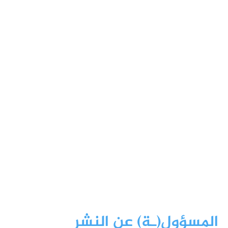
المسؤول(ـة) عن النشر