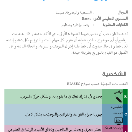
المجال
: السمعية والبصرية، سينما
المستوى التعليمي الأدنى
: Bac+2
الكفايات المطلوبة
:
رصد وإدارة وتنظيم
لديه حالتان يجب أن يحسن فيهما التصرف: الأولى و هي الأكثر جدية و ذلك عند بث
برنامج أو أي موضوع مباشر، فعليه أن يقوم بكل مهام البث و التوزيع بكل دقة و إنتباه
لكل خطأ و في حال حدوث أي خطأ عليه إدراك الموقف و بسرعة. و الحالة الثانية و هي
الأسهل هو القيام بالتوزيع بطريقة جيدة.
الشخصية
الاهتمامات المهنيّة حسب نموذج RIASEC
الواقعي
R
يحتاج لأن يَشرك فعليّا في ما يقوم به، وبشكل حركيّ ملموس.
التقليدي \
المحافظ
C
يهوى احترام القواعد والقوانين والتوصيّات بشكل كامل.
الباحث / المفكّر
عطش معرفي وبحث عن التفاصيل ودقائق الأشياء. الرغبة في العلم من