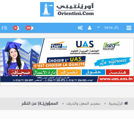
باك 2026
FR
15
266
الرئيسية
معجم المهن والحرف
المسؤول(ـة) عن النشر