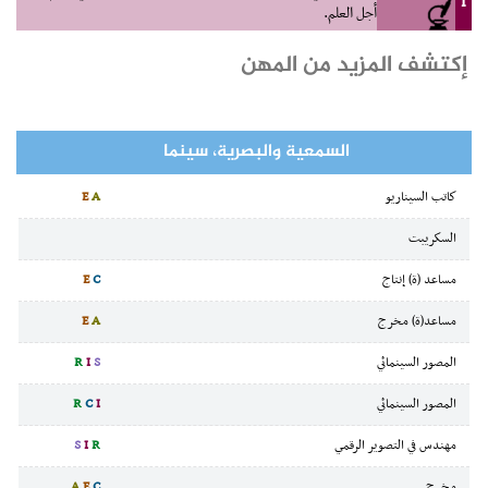
I
أجل العلم.
إكتشف المزيد من المهن
السمعية والبصرية، سينما
كاتب السيناريو
A
E
السكريبت
مساعد (ة) إنتاج
C
E
مساعد(ة) مخرج
A
E
المصور السينمائي
S
I
R
المصور السينمائي
I
C
R
مهندس في التصوير الرقمي
R
I
S
مخرج
C
E
A