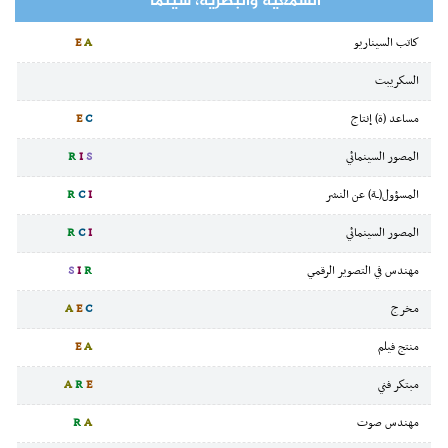
السمعية والبصرية، سينما
كاتب السيناريو
A
E
السكريبت
مساعد (ة) إنتاج
C
E
المصور السينمائي
S
I
R
المسؤول(ـة) عن النشر
I
C
R
المصور السينمائي
I
C
R
مهندس في التصوير الرقمي
R
I
S
مخرج
C
E
A
منتج فيلم
A
E
مبتكر فني
E
R
A
مهندس صوت
A
R