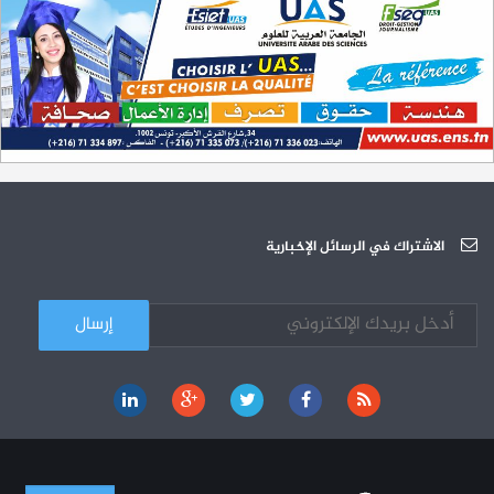
سبتمبر 2023
L'Université Arabe des Sciences : Avis à tous les étudiant(e)s
31-12
200 منحة لطلبة الطب التونسيين في جامعة هارفارد ‏الأمريكية‏
12-05
الجامعة العربية للعلوم تونس (U.A.S) : عرض لآخر إصدارات دار اليمامة
26-10
دورة تكوينية - الجامعة العربية للعلوم
07-10
الجامعة العربية للعلوم : دورة تكوينية
الاشتراك في الرسائل الإخبارية
03-10