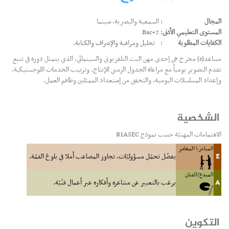
المجال
: السمعية والبصرية، سينما
المستوى التعليمي الأدنى
: Bac+2
الكفايات المطلوبة
:
تحليل ومراقبة والإشراف والكتابة.
مساعد(ة) مخرج هي إحدى مهن البث التلفزيوني والسينمائي، الذي يتمثل دوره في تتبع
تقدم التصوير يومياً مع مراعاة الجدول الزمني للإنتاج، وترتيب الخدمات اللوجستيكية،
وإعداد المسلسلات اليومية، والتحقق من إستعداد الممثلين وطاقم العمل.
الشخصية
الاهتمامات المهنيّة حسب نموذج RIASEC
المبادر \ المغامر
E
يفضّل تحمّل مسؤوليّات، تجاوز المصاعب أملا في بلوغ القمّة.
المبدع/الفنان
A
يرغب بالتعبير عن مشاعره وأفكاره عبر أعمال فنّيّة.
التكوين