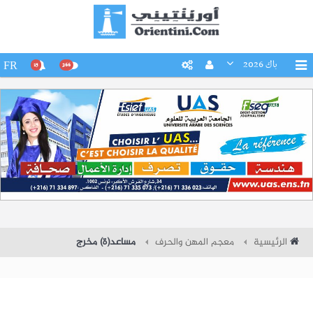
باك 2026
FR
15
266
الرئيسية
معجم المهن والحرف
مساعد(ة) مخرج