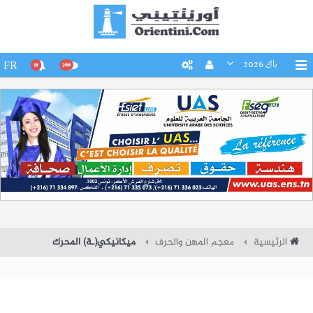
باك 2026
FR
15
266
الرئيسية
معجم المهن والحرف
ميكانيكي(ـة) المحرك