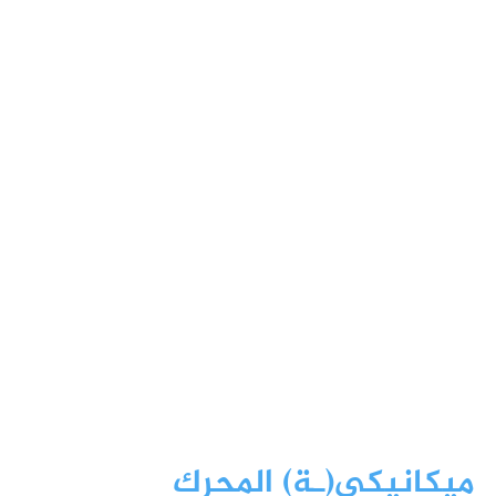
ميكانيكي(ـة) المحرك