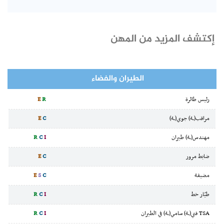
إكتشف المزيد من المهن
الطيران والفضاء
رئيس طائرة
R
E
مراقب(ـة) جوي(ـة)
C
E
مهندس(ـة) طيران
I
C
R
ضابط مرور
C
E
مضيفة
C
S
E
طيّار خط
I
C
R
TSA فني(ـة) سامي(ـة) في الطيران
I
C
R