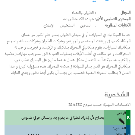
المجال
: الطيران والفضاء
المستوى التعليمي الأدنى
: شهادة الكفاءة المهنية
الكفايات المطلوبة
:
التدقيق
التشخيص
الإصلاح.
خدمة الميكانيك في السيارات أو في ميدان الطيران يعتبر حلم الكثير من عشاق
الميكانيكيين. في ورشات المصنعين والموردين وشركات الطيران وشركات صيانة وتجميع
ميكانيك السيارات، يقوم ميكانيكي المحرك بتفكيك، و تركيب، و تجريب و صيانة
المحركات. و هو مكلف في أغلب الأوقات بعمليات الصيانة التي تستوجب مهارات إعلامية
و إلكترونية. يمكنه أيضا التدخل بشكل عاجل عندما يطرئ على المحرك عطب فني.
ميكانيكي المحرك هو الذي يسلم الشهادة في سلامة المحرك. هذه مسؤولية كبيرة و هذا
العمل لا يتطلب المعرفة التقنية فحسب، بل يجب أن يكون أيضا دقيق وجدي للغاية.
الشخصية
الاهتمامات المهنيّة حسب نموذج RIASEC
الواقعي
R
يحتاج لأن يَشرك فعليّا في ما يقوم به، وبشكل حركيّ ملموس.
التقليدي \
المحافظ