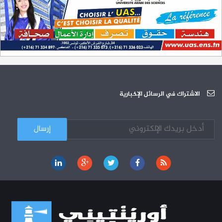
L'Université Arabe des Sciences : Avis à tous les étudiant(e)s
31-12
200 منحة لطلبة الطب التونسيين في جامعة هارفارد ‏الأمريكية‏
12-05
الجامعة العربية للعلوم تونس (U.A.S) : عرض لآخر إصدارات دار اليمامة
26-10
دورة تكوينية - الجامعة العربية للعلوم
07-10
الجامعة العربية للعلوم : دورة تكوينية
الاشتراك في الرسائل الإخبارية
03-10
كل الأخبار