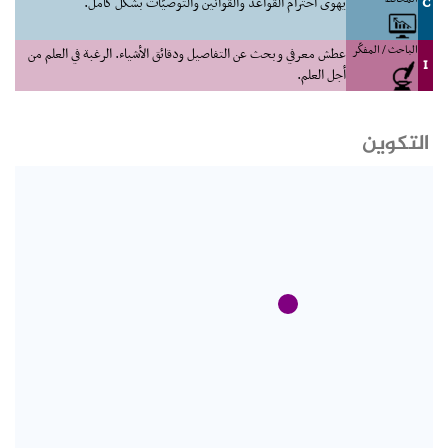
C
يهوى احترام القواعد والقوانين والتوصيّات بشكل كامل.
الباحث / المفكّر
عطش معرفي وبحث عن التفاصيل ودقائق الأشياء. الرغبة في العلم من
I
أجل العلم.
التكوين