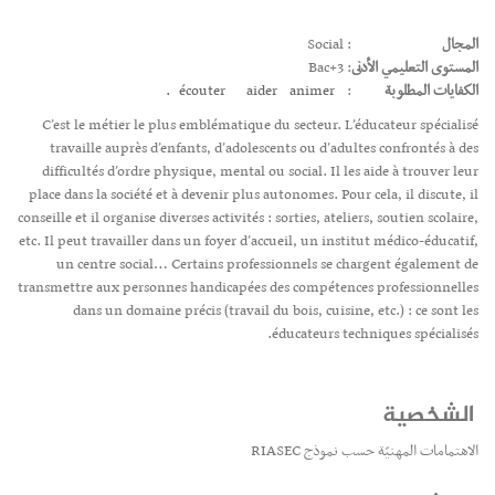
المجال
: Social
المستوى التعليمي الأدنى
: Bac+3
الكفايات المطلوبة
:
animer.
aider
écouter
C’est le métier le plus emblématique du secteur. L’éducateur spécialisé
travaille auprès d’enfants, d’adolescents ou d’adultes confrontés à des
difficultés d’ordre physique, mental ou social. Il les aide à trouver leur
place dans la société et à devenir plus autonomes. Pour cela, il discute, il
conseille et il organise diverses activités : sorties, ateliers, soutien scolaire,
etc. Il peut travailler dans un foyer d’accueil, un institut médico-éducatif,
un centre social… Certains professionnels se chargent également de
transmettre aux personnes handicapées des compétences professionnelles
dans un domaine précis (travail du bois, cuisine, etc.) : ce sont les
éducateurs techniques spécialisés.
الشخصية
الاهتمامات المهنيّة حسب نموذج RIASEC