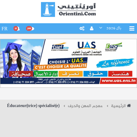
باك 2026
FR
15
266
الرئيسية
معجم المهن والحرف
Éducateur(trice) spécialisé(e)