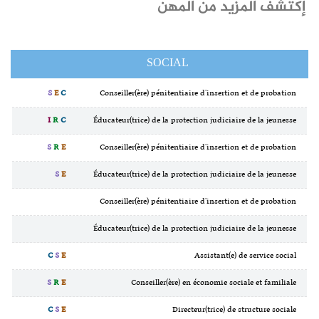
إكتشف المزيد من المهن
SOCIAL
S
E
C
Conseiller(ère) pénitentiaire d'insertion et de probation
I
R
C
Éducateur(trice) de la protection judiciaire de la jeunesse
S
R
E
Conseiller(ère) pénitentiaire d'insertion et de probation
S
E
Éducateur(trice) de la protection judiciaire de la jeunesse
Conseiller(ère) pénitentiaire d'insertion et de probation
Éducateur(trice) de la protection judiciaire de la jeunesse
C
S
E
Assistant(e) de service social
S
R
E
Conseiller(ère) en économie sociale et familiale
C
S
E
Directeur(trice) de structure sociale