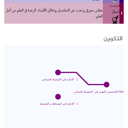
الباحث /
عطش معرفي وبحث عن التفاصيل ودقائق الأشياء. الرغبة في العلم من أجل
المفكّر
I
العلم.
التكوين