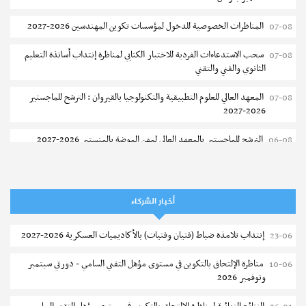
المناظرات الخصوصية للدخول لمؤسسات تكوين المهندسين 2026-2027
07-08
سحب الاستدعاءات الفردية للاختبار الكتابي لمناظرة إنتداب أساتذة التعليم
07-08
الثانوي والفني والتقني
المعهد العالي للعلوم التطبيقية والتكنولوجيا بالقيروان : الترشح للماجستير
07-08
2026-2027
الترشح للماجستير بالمعهد العالي لمهن الموضة بالمنستير 2026-2027
06-08
سحب إستدعاء مناظرة إعادة التوجيه أوت 2026 - جامعة سوسة
06-08
تمديد آجال الترشح للماجستير بالمعهد العالي لعلوم و تقنيات المياه بقابس
05-08
أخبار الشركاء
2026-2027
إنتداب تلامذة ضباط (فتيان وفتيات) بالأكاديميات العسكرية 2026-2027
23-06
بلاغ حول مواعيد الترسيم المدرسي عن بعد بعنوان السنة الدراسية 2026-
05-08
2027
مناظرة الإلتحاق بالتكوين في مستوى مؤهل التقني السامي - دورتي سبتمبر
10-06
ونوفمبر 2026
الإعلان عن نتائج الدورة الرئيسية للتوجيه الجامعي - باكالوريا 2026
05-08