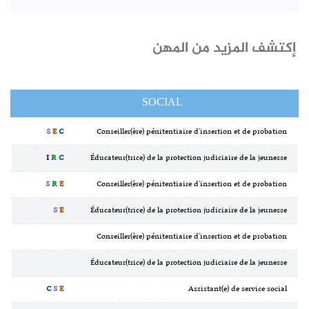
إكتشف المزيد من المهن
SOCIAL
S
E
C
Conseiller(ère) pénitentiaire d'insertion et de probation
I
R
C
Éducateur(trice) de la protection judiciaire de la jeunesse
S
R
E
Conseiller(ère) pénitentiaire d'insertion et de probation
S
E
Éducateur(trice) de la protection judiciaire de la jeunesse
Conseiller(ère) pénitentiaire d'insertion et de probation
Éducateur(trice) de la protection judiciaire de la jeunesse
C
S
E
Assistant(e) de service social