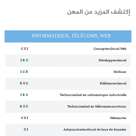
إكتشف المزيد من المهن
INFORMATIQUE, TÉLÉCOMS, WEB
C
E
I
Concepteur(trice) Web
I
R
C
Développeur(euse)
I
C
R
Hotliner
R
E
C
Référenceur(euse)
I
R
C
Technicien(ne) en informatique industrielle
R
E
C
Technicien(ne) en télécommunications
C
E
I
Webmaster
C
I
Administrateur(trice) de base de données