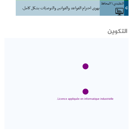
التقليدي \ المحافظ
C
يهوى احترام القواعد والقوانين والتوصيّات بشكل كامل.
التكوين