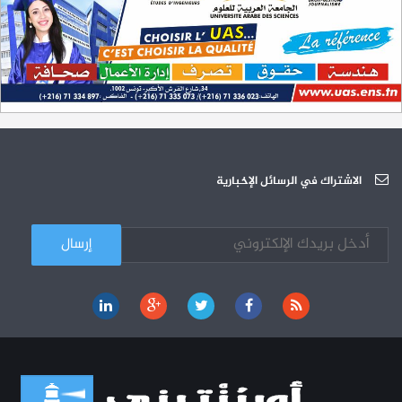
L'Université Arabe des Sciences : Avis à tous les étudiant(e)s
31-12
200 منحة لطلبة الطب التونسيين في جامعة هارفارد ‏الأمريكية‏
12-05
الجامعة العربية للعلوم تونس (U.A.S) : عرض لآخر إصدارات دار اليمامة
26-10
دورة تكوينية - الجامعة العربية للعلوم
07-10
الجامعة العربية للعلوم : دورة تكوينية
الاشتراك في الرسائل الإخبارية
03-10