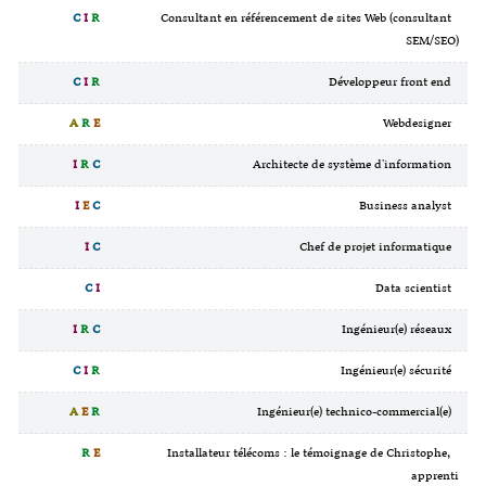
C
I
R
Consultant en référencement de sites Web (consultant
SEM/SEO)
C
I
R
Développeur front end
A
R
E
Webdesigner
I
R
C
Architecte de système d'information
I
E
C
Business analyst
I
C
Chef de projet informatique
C
I
Data scientist
I
R
C
Ingénieur(e) réseaux
C
I
R
Ingénieur(e) sécurité
A
E
R
Ingénieur(e) technico-commercial(e)
R
E
Installateur télécoms : le témoignage de Christophe,
apprenti