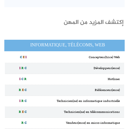
إكتشف المزيد من المهن
INFORMATIQUE, TÉLÉCOMS, WEB
C
E
I
Concepteur(trice) Web
I
R
C
Développeur(euse)
I
C
R
Hotliner
R
E
C
Référenceur(euse)
I
R
C
Technicien(ne) en informatique industrielle
R
E
C
Technicien(ne) en télécommunications
R
C
Vendeur(euse) en micro-informatique