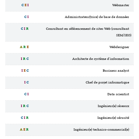
C
E
I
Webmaster
C
I
Administrateur(trice) de base de données
C
I
R
Consultant en référencement de sites Web (consultant
SEM/SEO)
A
R
E
Webdesigner
I
R
C
Architecte de système d'information
I
E
C
Business analyst
I
C
Chef de projet informatique
C
I
Data scientist
I
R
C
Ingénieur(e) réseaux
C
I
R
Ingénieur(e) sécurité
A
E
R
Ingénieur(e) technico-commercial(e)