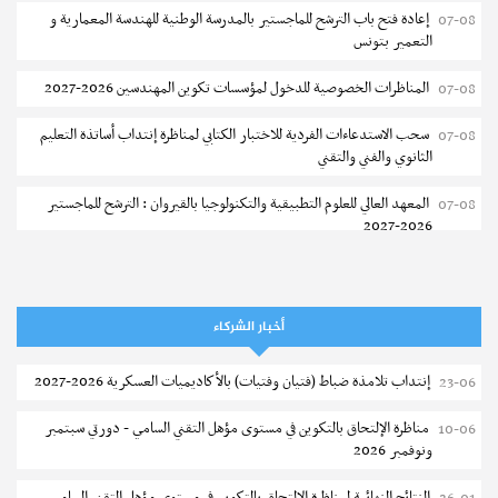
إعادة فتح باب الترشح للماجستير بالمدرسة الوطنية للهندسة المعمارية و
07-08
التعمير بتونس
المناظرات الخصوصية للدخول لمؤسسات تكوين المهندسين 2026-2027
07-08
سحب الاستدعاءات الفردية للاختبار الكتابي لمناظرة إنتداب أساتذة التعليم
07-08
الثانوي والفني والتقني
المعهد العالي للعلوم التطبيقية والتكنولوجيا بالقيروان : الترشح للماجستير
07-08
2026-2027
الترشح للماجستير بالمعهد العالي لمهن الموضة بالمنستير 2026-2027
06-08
سحب إستدعاء مناظرة إعادة التوجيه أوت 2026 - جامعة سوسة
06-08
أخبار الشركاء
تمديد آجال الترشح للماجستير بالمعهد العالي لعلوم و تقنيات المياه بقابس
05-08
إنتداب تلامذة ضباط (فتيان وفتيات) بالأكاديميات العسكرية 2026-2027
23-06
2026-2027
مناظرة الإلتحاق بالتكوين في مستوى مؤهل التقني السامي - دورتي سبتمبر
10-06
بلاغ حول مواعيد الترسيم المدرسي عن بعد بعنوان السنة الدراسية 2026-
05-08
ونوفمبر 2026
2027
النتائج النهائية لمناظرة الإلتحاق بالتكوين في مستوى مؤهل التقني السامي