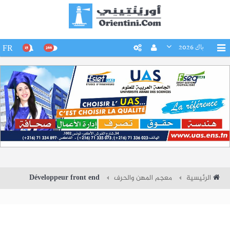
باك 2026
FR
15
266
الرئيسية
معجم المهن والحرف
Développeur front end