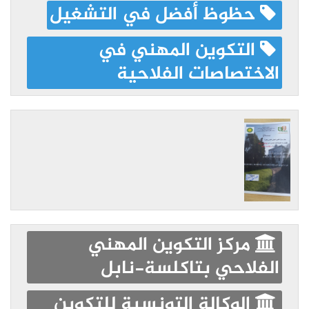
حظوظ أفضل في التشغيل
التكوين المهني في
الاختصاصات الفلاحية
مركز التكوين المهني
الفلاحي بتاكلسة-نابل
الوكالة التونسية للتكوين