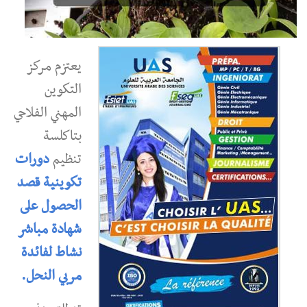
يعتزم مركز
التكوين
المهني الفلاحي
بتاكلسة
تنظيم
دورات
تكوينية قصد
الحصول على
شهادة مباشر
نشاط لفائدة
مربي النحل.