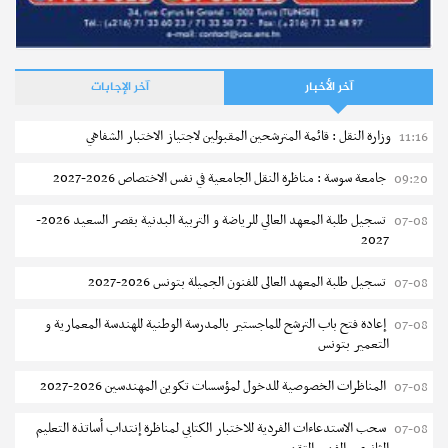
نشر في
26-11-2024
آخر الأخبار
آخر الإجابات
وزارة النقل : قائمة المترشحين المقبولين لاجتياز الاختبار الشفاهي
11:16
جامعة سوسة : مناظرة النقل الجامعية في نفس الاختصاص 2026-2027
09:20
تسجيل طلبة المعهد العالي للرياضة و التربية البدنية بقصر السعيد 2026-
07-08
مستجدات
2027
المركز القطاعي للتكوين في الآلية الفلاحية جوقار الفحص : دورة
سبتمبر 2026
تسجيل طلبة المعهد العالى للفنون الجميلة بتونس 2026-2027
07-08
إجابات
إعادة فتح باب الترشح للماجستير بالمدرسة الوطنية للهندسة المعمارية و
07-08
كيف يمكن النجاح في مقابلة العمل للشغل منصب تسييري ؟
نشر في
04-08-2026
التعمير بتونس
المناظرات الخصوصية للدخول لمؤسسات تكوين المهندسين 2026-2027
07-08
نشر في
23-04-2019
سحب الاستدعاءات الفردية للاختبار الكتابي لمناظرة إنتداب أساتذة التعليم
07-08