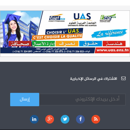
تمديد آجال الترشح لمناظرة الدخول للأكاديميات العسكرية 2023-2024
17-07
الترشح لمناظرة الالتحاق بالتكوين في مستوى مؤهل التقني السامي - دورة
23-06
سبتمبر 2023
L'Université Arabe des Sciences : Avis à tous les étudiant(e)s
31-12
200 منحة لطلبة الطب التونسيين في جامعة هارفارد ‏الأمريكية‏
12-05
الجامعة العربية للعلوم تونس (U.A.S) : عرض لآخر إصدارات دار اليمامة
26-10
دورة تكوينية - الجامعة العربية للعلوم
07-10
الجامعة العربية للعلوم : دورة تكوينية
الاشتراك في الرسائل الإخبارية
03-10