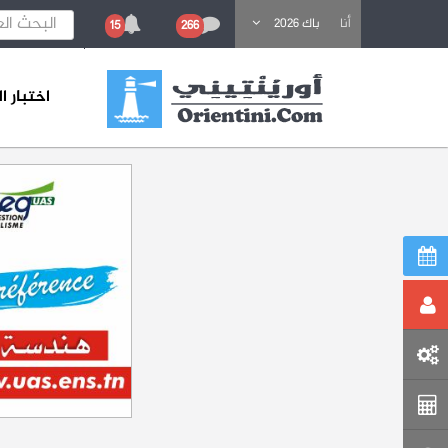
باحث عن تكوين
أنا
باك 2026
15
266
اختبار 