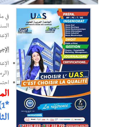
في ما
الإعد
الإجر
الإع
(الرس
احتس
الم
*1)
الثا