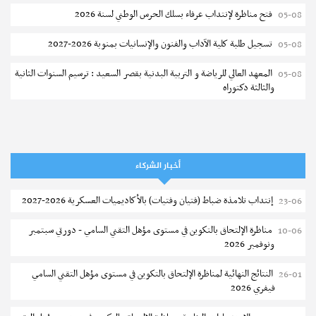
فتح مناظرة لإنتداب عرفاء بسلك الحرس الوطني لسنة 2026
05-08
تسجيل طلبة كلية الآداب والفنون والإنسانيات بمنوبة 2026-2027
05-08
المعهد العالي للرياضة و التربية البدنية بقصر السعيد : ترسيم السنوات الثانية
05-08
والثالثة دكتوراه
تمديد آجال الترشح للماجستير بكلية العلوم بقابس 2026-2027
05-08
كلية العلوم الإقتصادية والتصرف بسوسة : الترشح لماجستير مهني جديد
05-08
أخبار الشركاء
الترشح للماجستير بالمعهد العالي للرياضة والتربية البدنية بصفاقس 2026-
05-08
2027
إنتداب تلامذة ضباط (فتيان وفتيات) بالأكاديميات العسكرية 2026-2027
23-06
نتائج القبول الأولي لمناظرة إنتداب أساتذة التعليم الثانوي والفني والتقني
04-08
مناظرة الإلتحاق بالتكوين في مستوى مؤهل التقني السامي - دورتي سبتمبر
10-06
ونوفمبر 2026
المركز القطاعي للتكوين في الآلية الفلاحية جوقار الفحص :فتح باب الترشح
04-08
لقبول متكونين
النتائج النهائية لمناظرة الإلتحاق بالتكوين في مستوى مؤهل التقني السامي
26-01
فيفري 2026
المركز القطاعي للتكوين في الآلية الفلاحية جوقار الفحص : دورة سبتمبر 2026
04-08