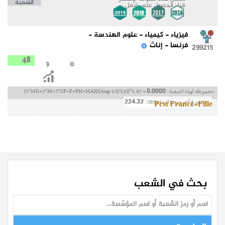
الشعبة
قبل الحصول على شغل :
فيزياء - كيمياء - علوم الهندسة -
فرنسا - إناث
299215
48
3
0
0.0000
مجموعك لهذه الشعبة :
(5*MG+2*M+2*SP+F+PH+MAX((Ang-12)/3,0))*1.07 =
224.32
مجموع آخر موجه لسنة 2024 :
Pcsi France-Fille
بحث في الشعب