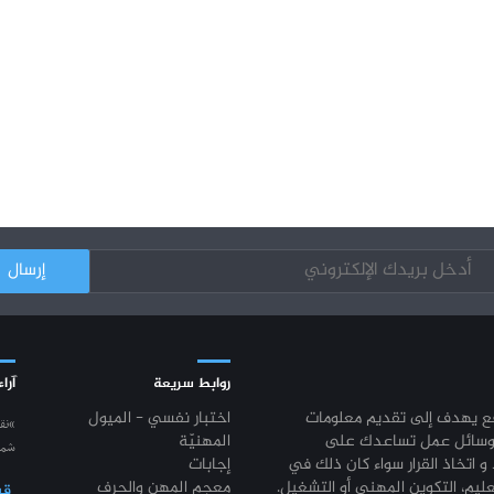
روابط سريعة
آراء
قع يهدف إلى تقديم معلومات
اختبار نفسي - الميول
“نق
وسائل عمل تساعدك على
المهنيّة
شمع
 و اتخاذ القرار سواء كان ذلك في
إجابات
عليم، التكوين المهني أو التشغيل.
معجم المهن والحرف
قي