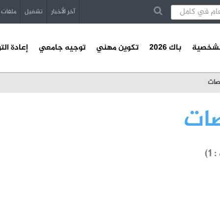
آخر الأخبار
تشغيل
ملفات
الشخصية
باك 2026
تكوين مهني
توجيه جامعي
إعادة الت
صات
صات