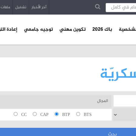
آخر الأخبار
تشغيل
ملفات
الشخصية
باك 2026
تكوين مهني
توجيه جامعي
إعادة الت
كريّة
CC
CAP
BTP
BTS