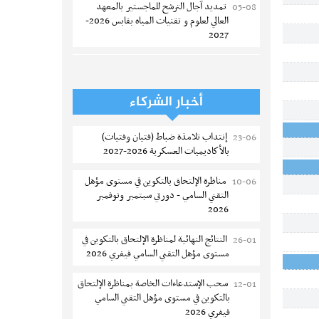
تمديد آجال الترشح للماجستير بالمعهد
05-08
العالي لعلوم و تقنيات المياه بقابس 2026-
2027
بلاغ حول مواعيد الترسيم المدرسي عن بعد
05-08
بعنوان السنة الدراسية 2026-2027
أخبار الشركاء
الإعلان عن نتائج الدورة الرئيسية للتوجيه
05-08
الجامعي - باكالوريا 2026
إنتداب تلامذة ضباط (فتيان وفتيات)
23-06
بالأكاديميات العسكرية 2026-2027
فتح مناظرة لإنتداب عرفاء بسلك الحرس
05-08
الوطني لسنة 2026
مناظرة الإلتحاق بالتكوين في مستوى مؤهل
10-06
التقني السامي - دورتي سبتمبر ونوفمبر
تسجيل طلبة كلية الآداب والفنون
05-08
2026
والإنسانيات بمنوبة 2026-2027
النتائج النهائية لمناظرة الإلتحاق بالتكوين في
26-01
المعهد العالي للرياضة و التربية البدنية
05-08
مستوى مؤهل التقني السامي فيفري 2026
بقصر السعيد : ترسيم السنوات الثانية
والثالثة دكتوراه
سحب الإستدعاءات الخاصة بمناظرة الإلتحاق
12-01
بالتكوين في مستوى مؤهل التقني السامي
تمديد آجال الترشح للماجستير بكلية العلوم
05-08
فيفري 2026
بقابس 2026-2027