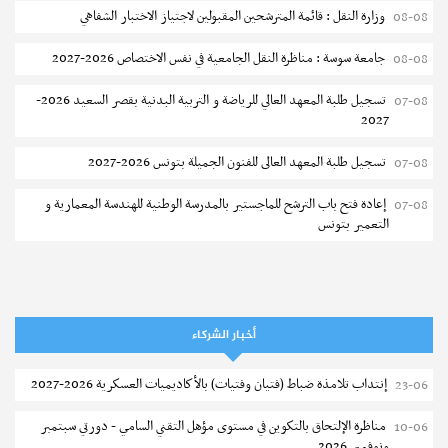
وزارة النقل : قائمة المترشحين المقبولين لاجتياز الاختبار الشفاهي
08-08
جامعة سوسة : مناظرة النقل الجامعية في نفس الاختصاص 2026-2027
08-08
تسجيل طلبة المعهد العالي للرياضة و التربية البدنية بقصر السعيد 2026-
07-08
2027
تسجيل طلبة المعهد العالى للفنون الجميلة بتونس 2026-2027
07-08
إعادة فتح باب الترشح للماجستير بالمدرسة الوطنية للهندسة المعمارية و
07-08
التعمير بتونس
المناظرات الخصوصية للدخول لمؤسسات تكوين المهندسين 2026-2027
07-08
سحب الاستدعاءات الفردية للاختبار الكتابي لمناظرة إنتداب أساتذة التعليم
07-08
الثانوي والفني والتقني
أخبار الشركاء
المعهد العالي للعلوم التطبيقية والتكنولوجيا بالقيروان : الترشح للماجستير
07-08
إنتداب تلامذة ضباط (فتيان وفتيات) بالأكاديميات العسكرية 2026-2027
23-06
2026-2027
مناظرة الإلتحاق بالتكوين في مستوى مؤهل التقني السامي - دورتي سبتمبر
10-06
الترشح للماجستير بالمعهد العالي لمهن الموضة بالمنستير 2026-2027
06-08
ونوفمبر 2026