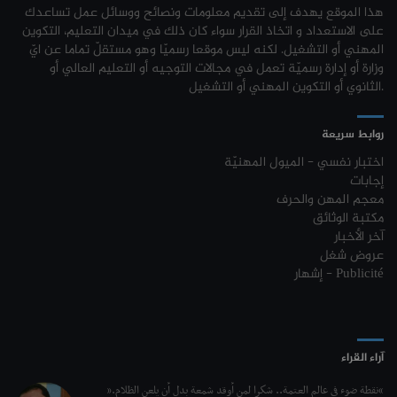
هذا الموقع يهدف إلى تقديم معلومات ونصائح ووسائل عمل تساعدك
نتائج مناظرة الإلتحاق بالتكوين في مستوى مؤهل التقني السامي - دورة فيفري
24-01
مناظرات إنتداب أساتذة التربية البدنية : بلاغ خاص بالناجحين في القائمة
31-07
على الاستعداد و اتخاذ القرار سواء كان ذلك في ميدان التعليم، التكوين
2024
التكميلية
المهني أو التشغيل. لكنه ليس موقعا رسميّا وهو مستقلّ تماما عن ايّ
وزارة أو إدارة رسميّة تعمل في مجالات التوجيه أو التعليم العالي أو
مناظرة إنتداب ضباط إصلاح بوزارة العدل لسنة 2023
21-11
جامعة تونس المنار : مناظرة النقل الجامعية في نفس الاختصاص 2026-2027
31-07
الثانوي أو التكوين المهني أو التشغيل.
مناظرة الإلتحاق بالتكوين في مستوى مؤهل التقني السامي - دورة فيفري 2024
17-11
كل الأخبار
روابط سريعة
روزنامة العطل واختتام السنة التكوينية 2023-2024
04-10
اختبار نفسي - الميول المهنيّة
إجابات
مستجدات السنة التكوينية 2023-2024
20-09
معجم المهن والحرف
مكتبة الوثائق
موعد افتتاح السنة التكوينية 2023-2024
14-09
آخر الأخبار
عروض شغل
تمديد آجال الترشح لمناظرة الدخول للأكاديميات العسكرية 2023-2024
17-07
إشهار - Publicité
الترشح لمناظرة الالتحاق بالتكوين في مستوى مؤهل التقني السامي - دورة
23-06
سبتمبر 2023
L'Université Arabe des Sciences : Avis à tous les étudiant(e)s
31-12
آراء القراء
200 منحة لطلبة الطب التونسيين في جامعة هارفارد ‏الأمريكية‏
12-05
“نقطة ضوء في عالم العتمة.. شكرا لمن أوقد شمعة بدل أن يلعن الظلام.”