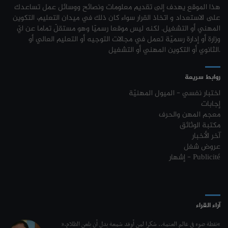
هذا الموقع يهدف إلى تقديم معلومات ونصائح ووسائل عمل تساعدك
نتائج مناظرة الإلتحاق بالتكوين في مستوى مؤهل التقني السامي - دورة فيفري
24-01
مناظرات إنتداب أساتذة التربية البدنية : بلاغ خاص بالناجحين في القائمة
31-07
على الاستعداد و اتخاذ القرار سواء كان ذلك في ميدان التعليم، التكوين
2024
التكميلية
المهني أو التشغيل. لكنه ليس موقعا رسميّا وهو مستقلّ تماما عن ايّ
وزارة أو إدارة رسميّة تعمل في مجالات التوجيه أو التعليم العالي أو
مناظرة إنتداب ضباط إصلاح بوزارة العدل لسنة 2023
21-11
جامعة تونس المنار : مناظرة النقل الجامعية في نفس الاختصاص 2026-2027
31-07
الثانوي أو التكوين المهني أو التشغيل.
مناظرة الإلتحاق بالتكوين في مستوى مؤهل التقني السامي - دورة فيفري 2024
17-11
كل الأخبار
روابط سريعة
روزنامة العطل واختتام السنة التكوينية 2023-2024
04-10
اختبار نفسي - الميول المهنيّة
إجابات
مستجدات السنة التكوينية 2023-2024
20-09
معجم المهن والحرف
مكتبة الوثائق
موعد افتتاح السنة التكوينية 2023-2024
14-09
آخر الأخبار
عروض شغل
تمديد آجال الترشح لمناظرة الدخول للأكاديميات العسكرية 2023-2024
17-07
إشهار - Publicité
الترشح لمناظرة الالتحاق بالتكوين في مستوى مؤهل التقني السامي - دورة
23-06
سبتمبر 2023
L'Université Arabe des Sciences : Avis à tous les étudiant(e)s
31-12
آراء القراء
200 منحة لطلبة الطب التونسيين في جامعة هارفارد ‏الأمريكية‏
12-05
“نقطة ضوء في عالم العتمة.. شكرا لمن أوقد شمعة بدل أن يلعن الظلام.”