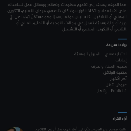
هذا الموقع يهدف إلى تقديم معلومات ونصائح ووسائل عمل تساعدك
نتائج مناظرة الإلتحاق بالتكوين في مستوى مؤهل التقني السامي - دورة فيفري
24-01
الترشح للماجستير بكلية الصيدلة بالمنستير 2026-2027
31-07
على الاستعداد و اتخاذ القرار سواء كان ذلك في ميدان التعليم، التكوين
2024
المهني أو التشغيل. لكنه ليس موقعا رسميّا وهو مستقلّ تماما عن ايّ
مناظرات إنتداب أساتذة التربية البدنية : بلاغ خاص بالناجحين في القائمة
31-07
وزارة أو إدارة رسميّة تعمل في مجالات التوجيه أو التعليم العالي أو
مناظرة إنتداب ضباط إصلاح بوزارة العدل لسنة 2023
21-11
التكميلية
الثانوي أو التكوين المهني أو التشغيل.
مناظرة الإلتحاق بالتكوين في مستوى مؤهل التقني السامي - دورة فيفري 2024
17-11
كل الأخبار
روابط سريعة
روزنامة العطل واختتام السنة التكوينية 2023-2024
04-10
اختبار نفسي - الميول المهنيّة
إجابات
مستجدات السنة التكوينية 2023-2024
20-09
معجم المهن والحرف
مكتبة الوثائق
موعد افتتاح السنة التكوينية 2023-2024
14-09
آخر الأخبار
عروض شغل
تمديد آجال الترشح لمناظرة الدخول للأكاديميات العسكرية 2023-2024
17-07
إشهار - Publicité
الترشح لمناظرة الالتحاق بالتكوين في مستوى مؤهل التقني السامي - دورة
23-06
سبتمبر 2023
L'Université Arabe des Sciences : Avis à tous les étudiant(e)s
31-12
آراء القراء
200 منحة لطلبة الطب التونسيين في جامعة هارفارد ‏الأمريكية‏
12-05
“نقطة ضوء في عالم العتمة.. شكرا لمن أوقد شمعة بدل أن يلعن الظلام.”