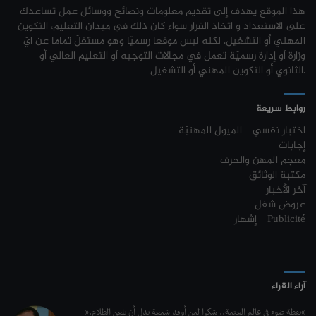
2026-2027
هذا الموقع يهدف إلى تقديم معلومات ونصائح ووسائل عمل تساعدك
نتائج مناظرة الإلتحاق بالتكوين في مستوى مؤهل التقني السامي - دورة فيفري
24-01
على الاستعداد و اتخاذ القرار سواء كان ذلك في ميدان التعليم، التكوين
2024
الترشح للماجستير بالمعهد العالي للعلوم الإسلامية بالقيروان 2026-2027
31-07
المهني أو التشغيل. لكنه ليس موقعا رسميّا وهو مستقلّ تماما عن ايّ
وزارة أو إدارة رسميّة تعمل في مجالات التوجيه أو التعليم العالي أو
مناظرة إنتداب ضباط إصلاح بوزارة العدل لسنة 2023
21-11
الترشح للماجستير بكلية الصيدلة بالمنستير 2026-2027
31-07
الثانوي أو التكوين المهني أو التشغيل.
مناظرة الإلتحاق بالتكوين في مستوى مؤهل التقني السامي - دورة فيفري 2024
17-11
كل الأخبار
روابط سريعة
روزنامة العطل واختتام السنة التكوينية 2023-2024
04-10
اختبار نفسي - الميول المهنيّة
إجابات
مستجدات السنة التكوينية 2023-2024
20-09
معجم المهن والحرف
مكتبة الوثائق
موعد افتتاح السنة التكوينية 2023-2024
14-09
آخر الأخبار
عروض شغل
تمديد آجال الترشح لمناظرة الدخول للأكاديميات العسكرية 2023-2024
17-07
إشهار - Publicité
الترشح لمناظرة الالتحاق بالتكوين في مستوى مؤهل التقني السامي - دورة
23-06
سبتمبر 2023
L'Université Arabe des Sciences : Avis à tous les étudiant(e)s
31-12
آراء القراء
200 منحة لطلبة الطب التونسيين في جامعة هارفارد ‏الأمريكية‏
12-05
“نقطة ضوء في عالم العتمة.. شكرا لمن أوقد شمعة بدل أن يلعن الظلام.”