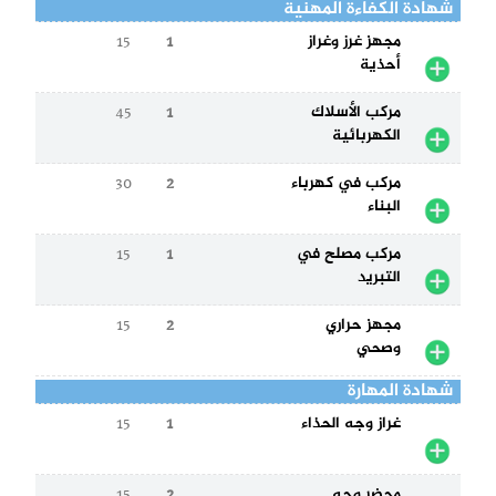
شهادة الكفاءة المهنية
مجهز غرز وغراز
1
15
أحذية
مركب الأسلاك
1
45
الكهربائية
مركب في كهرباء
2
30
البناء
مركب مصلح في
1
15
التبريد
مجهز حراري
2
15
وصحي
شهادة المهارة
غراز وجه الحذاء
1
15
محضر وجه
2
15