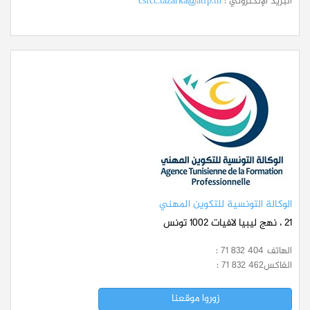
البريد الإلكتروني :
csfcc.tazarka@atfp.tn
الوكالة التونسية للتكوين المهني
21 ، نهج ليبيا لافيات 1002 تونس
الهاتف
: 71 832 404
الفاكس
: 71 832 462
زوروا موقعنا