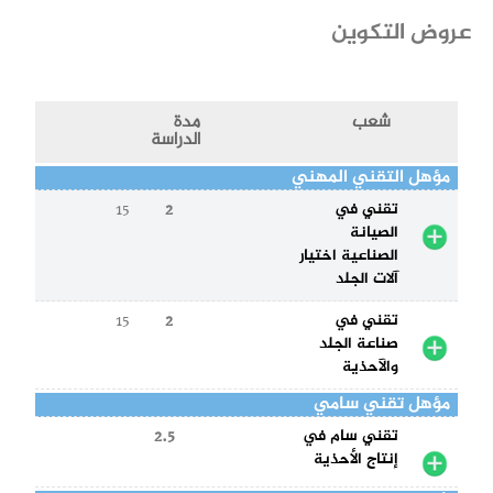
عروض التكوين
شعب
مدة
الدراسة
مؤهل التقني المهني
تقني في
2
15
الصيانة
الصناعية اختيار
آلات الجلد
تقني في
2
15
صناعة الجلد
والآحذية
مؤهل تقني سامي
تقني سام في
2.5
إنتاج الأحذية