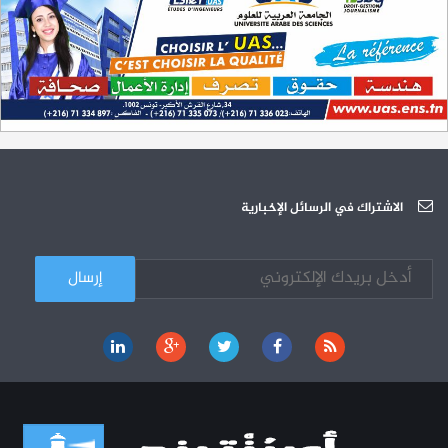
سبتمبر 2023
L'Université Arabe des Sciences : Avis à tous les étudiant(e)s
31-12
200 منحة لطلبة الطب التونسيين في جامعة هارفارد ‏الأمريكية‏
12-05
الجامعة العربية للعلوم تونس (U.A.S) : عرض لآخر إصدارات دار اليمامة
26-10
دورة تكوينية - الجامعة العربية للعلوم
07-10
الجامعة العربية للعلوم : دورة تكوينية
الاشتراك في الرسائل الإخبارية
03-10
كل الأخبار