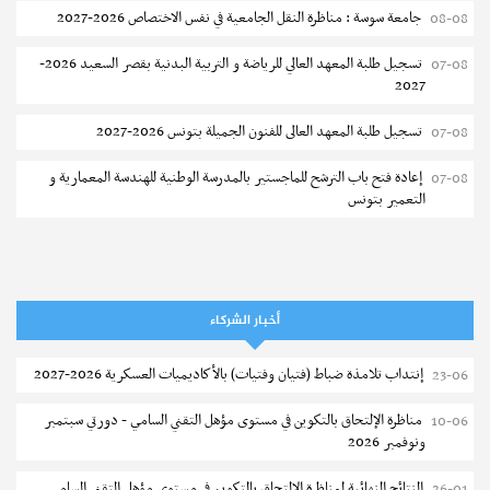
جامعة سوسة : مناظرة النقل الجامعية في نفس الاختصاص 2026-2027
08-08
تسجيل طلبة المعهد العالي للرياضة و التربية البدنية بقصر السعيد 2026-
07-08
2027
تسجيل طلبة المعهد العالى للفنون الجميلة بتونس 2026-2027
07-08
إعادة فتح باب الترشح للماجستير بالمدرسة الوطنية للهندسة المعمارية و
07-08
التعمير بتونس
المناظرات الخصوصية للدخول لمؤسسات تكوين المهندسين 2026-2027
07-08
سحب الاستدعاءات الفردية للاختبار الكتابي لمناظرة إنتداب أساتذة التعليم
07-08
الثانوي والفني والتقني
أخبار الشركاء
المعهد العالي للعلوم التطبيقية والتكنولوجيا بالقيروان : الترشح للماجستير
07-08
إنتداب تلامذة ضباط (فتيان وفتيات) بالأكاديميات العسكرية 2026-2027
23-06
2026-2027
مناظرة الإلتحاق بالتكوين في مستوى مؤهل التقني السامي - دورتي سبتمبر
10-06
الترشح للماجستير بالمعهد العالي لمهن الموضة بالمنستير 2026-2027
06-08
ونوفمبر 2026
سحب إستدعاء مناظرة إعادة التوجيه أوت 2026 - جامعة سوسة
06-08
النتائج النهائية لمناظرة الإلتحاق بالتكوين في مستوى مؤهل التقني السامي
26-01