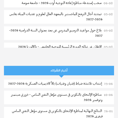
سحب إستدعاء مناظرة إعادة التوجيه أوت 2026 - جامعة سوسة
06-08
تمديد آجال الترشح للماجستير بالمعهد العالي لعلوم و تقنيات المياه بقابس
05-08
2026-2027
بلاغ حول مواعيد الترسيم المدرسي عن بعد بعنوان السنة الدراسية 2026-
05-08
2027
الإعلان عن نتائج الدورة الرئيسية للتوجيه الجامعي - باكالوريا 2026
05-08
فتح مناظرة لإنتداب عرفاء بسلك الحرس الوطني لسنة 2026
05-08
تسجيل طلبة كلية الآداب والفنون والإنسانيات بمنوبة 2026-2027
05-08
أخبار الشركاء
المعهد العالي للرياضة و التربية البدنية بقصر السعيد : ترسيم السنوات الثانية
05-08
إنتداب تلامذة ضباط (فتيان وفتيات) بالأكاديميات العسكرية 2026-2027
23-06
والثالثة دكتوراه
مناظرة الإلتحاق بالتكوين في مستوى مؤهل التقني السامي - دورتي سبتمبر
10-06
تمديد آجال الترشح للماجستير بكلية العلوم بقابس 2026-2027
05-08
ونوفمبر 2026
كلية العلوم الإقتصادية والتصرف بسوسة : الترشح لماجستير مهني جديد
05-08
النتائج النهائية لمناظرة الإلتحاق بالتكوين في مستوى مؤهل التقني السامي
26-01
فيفري 2026