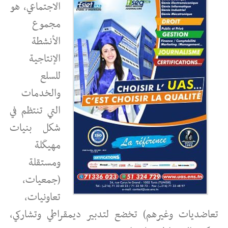
الاجتماعي، هو
مجموع
الأنشطة
الإنتاجية
للسلع
والخدمات
التي تنتظم في
شكل بنيات
مهيكَلة
ومستقلة
(جمعيات،
تعاونيات،
تعاضديات وغيرهم) تخضع لتدبير ديمقراطي وتشاركي،