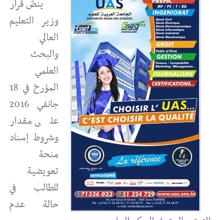
ينصّ قرار
وزير التعليم
العالي
والبحث
العلمي
المؤرخ في 18
جانفي 2016
على مقدار
وشروط إسناد
منحة
تعويضية
للطالب في
حالة عدم