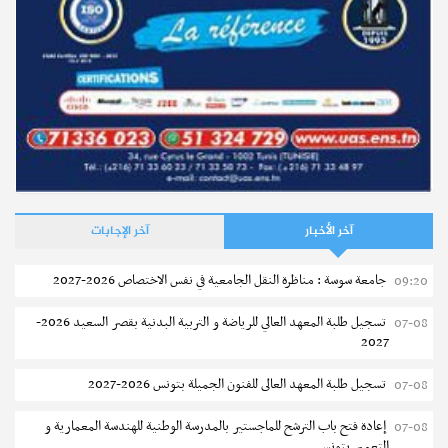
بلاغ خاص بمطالب المنحة الجامعية لطلبة الدكتوراه
إجابات
ماهي الوثائق المطلوبة للحصول على منحة جامعية بالنسبة للطلبة
نشر في
29-06-2026
الأجانب ؟
نشر في
16-09-2020
آخر الأخبار
آخر الإجابات
جامعة سوسة : مناظرة النقل الجامعية في نفس الاختصاص 2026-2027
09:20
تسجيل طلبة المعهد العالي للرياضة و التربية البدنية بقصر السعيد 2026-
07-08
2027
المنح والقروض
تسجيل طلبة المعهد العالى للفنون الجميلة بتونس 2026-2027
07-08
بلاغ مشترك لدواين الخدمات الجامعية
إعادة فتح باب الترشح للماجستير بالمدرسة الوطنية للهندسة المعمارية و
07-08
التعمير بتونس