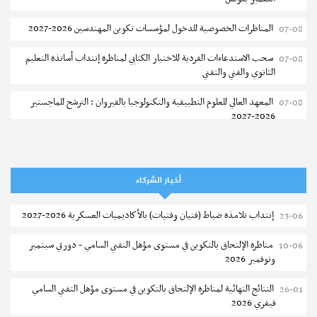
إجابات
متى يمكن للطلبة الجدد تقديم مطالب السكن الجامعي والمنحة ؟
نشر في
27-06-2026
المناظرات الخصوصية للدخول لمؤسسات تكوين المهندسين 2026-2027
07-08
سحب الاستدعاءات الفردية للاختبار الكتابي لمناظرة إنتداب أساتذة التعليم
07-08
الثانوي والفني والتقني
نشر في
24-08-2023
المعهد العالي للعلوم التطبيقية والتكنولوجيا بالقيروان : الترشح للماجستير
07-08
2026-2027
الترشح للماجستير بالمعهد العالي لمهن الموضة بالمنستير 2026-2027
06-08
سحب إستدعاء مناظرة إعادة التوجيه أوت 2026 - جامعة سوسة
06-08
أخبار الشركاء
تمديد آجال الترشح للماجستير بالمعهد العالي لعلوم و تقنيات المياه بقابس
05-08
عروض شغل بالخارج
إنتداب تلامذة ضباط (فتيان وفتيات) بالأكاديميات العسكرية 2026-2027
23-06
2026-2027
البريد التونسي : تحذير من عملية تحيل
مناظرة الإلتحاق بالتكوين في مستوى مؤهل التقني السامي - دورتي سبتمبر
10-06
بلاغ حول مواعيد الترسيم المدرسي عن بعد بعنوان السنة الدراسية 2026-
05-08
ونوفمبر 2026
2027
إجابات
ماهي مراحل الحصول على المنح والقروض والمساعدات الاجتماعية ؟
نشر في
09-06-2026
النتائج النهائية لمناظرة الإلتحاق بالتكوين في مستوى مؤهل التقني السامي
26-01
الإعلان عن نتائج الدورة الرئيسية للتوجيه الجامعي - باكالوريا 2026
05-08
فيفري 2026