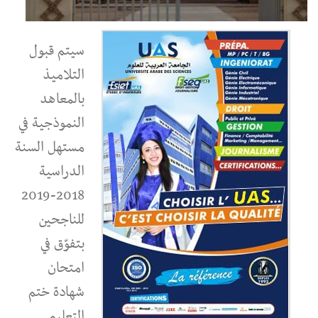
سيتم قبول
التلاميذ
بالمعاهد
النموذجية في
مستهل السنة
الدراسية
2018-2019
للناجحين
بتفوّق في
امتحان
شهادة ختم
التعليم