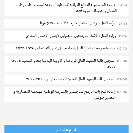
جامعة المنستير : النتائج النهائية للمناظرة الموحدة لشعب الطب وطب
14:14
الأسنان والصيدلة - دورة 2026
شركة النقل بتونس : مناظرة خارجية لانتداب 580 عونا
13:55
مستجدات
وزارة النقل : قائمة المترشحين المقبولين لاجتياز الاختبار الشفاهي
11:16
سيزيام 2026 - قائمة الناجحين الأوائل
جامعة سوسة : مناظرة النقل الجامعية في نفس الاختصاص 2026-2027
09:20
إجابات
تسجيل طلبة المعهد العالي للرياضة و التربية البدنية بقصر السعيد 2026-
07-08
كم تبلغ طاقة استيعاب المعاهد النموذجية - دورة 2026
نشر في
06-07-2026
2027
تسجيل طلبة المعهد العالى للفنون الجميلة بتونس 2026-2027
07-08
نشر في
20-05-2026
إعادة فتح باب الترشح للماجستير بالمدرسة الوطنية للهندسة المعمارية و
07-08
التعمير بتونس
المناظرات الخصوصية للدخول لمؤسسات تكوين المهندسين 2026-2027
07-08
سحب الاستدعاءات الفردية للاختبار الكتابي لمناظرة إنتداب أساتذة التعليم
07-08
الثانوي والفني والتقني
أخبار الشركاء