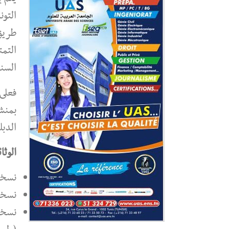
التون
طريق 
التمت
السن
فعلى 
بمنشو
الدبل
الوثا
نسخة
نسخة 
نسخة