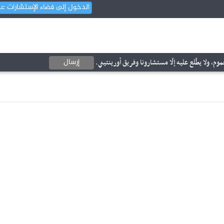
الدخول إلى فضاء الإستشارات ع
إرسال
وم، ولا يطّلع عليه إلّا مستشارونا وفريق أورينتيني.