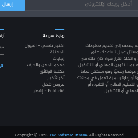
روابط سريعة
آراء
قع يهدف إلى تقديم معلومات
اختبار نفسي - الميول
“نق
وسائل عمل تساعدك على
المهنيّة
شمع
 و اتخاذ القرار سواء كان ذلك في
إجابات
عليم، التكوين المهني أو التشغيل.
معجم المهن والحرف
قي
موقعا رسميّا وهو مستقلّ تماما
مكتبة الوثائق
رة أو إدارة رسميّة تعمل في مجالات
آخر الأخبار
 التعليم العالي أو الثانوي أو
عروض شغل
إشهار - Publicité
Copyright © 2026
IHM Software Tunisia
. All Rights Reserved