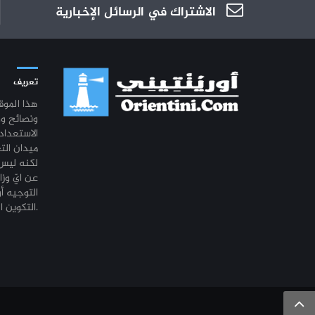
الاشتراك في الرسائل الإخبارية
تعريف
هذا المو
ونصائح و
الاستعداد
ميدان الت
لكنه ليس 
عن ايّ وزا
التوجيه أو
التكوين المهني أو التشغيل.