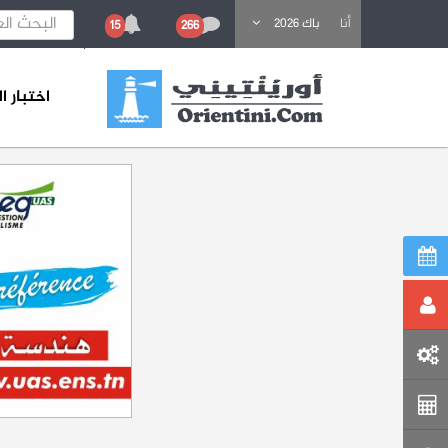
باحث عن تكوين
أنا
باك 2026
15
266
اختبار 