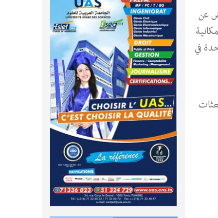
رض عن
كانية
حدة في
بعثات