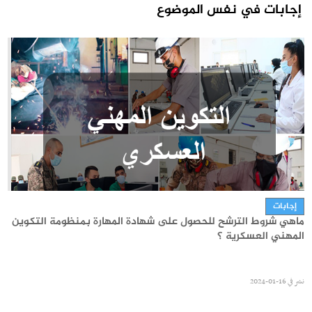
إجابات في نفس الموضوع
مستجدات
بلاغ مشترك حول التكوين المهني في المجالات شبه الطبية
إجابات
ماهي شروط الترشح للحصول على شهادة المهارة بمنظومة التكوين
نشر في
01-08-2026
المهني العسكرية ؟
نشر في
16-01-2024