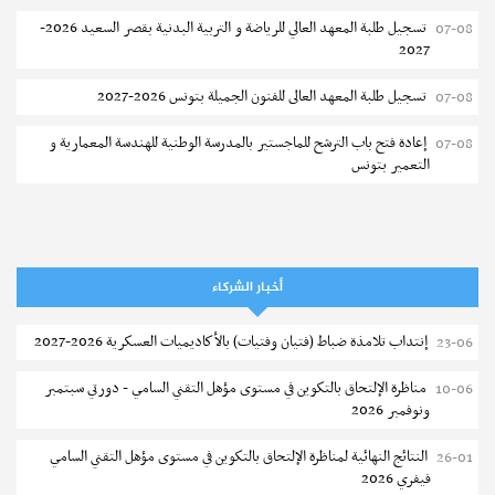
إجابات
تسجيل طلبة المعهد العالي للرياضة و التربية البدنية بقصر السعيد 2026-
07-08
ماهي شروط الترشح للحصول على شهادة المهارة بمنظومة التكوين
نشر في
01-08-2026
2027
المهني العسكرية ؟
تسجيل طلبة المعهد العالى للفنون الجميلة بتونس 2026-2027
07-08
نشر في
16-01-2024
إعادة فتح باب الترشح للماجستير بالمدرسة الوطنية للهندسة المعمارية و
07-08
التعمير بتونس
المناظرات الخصوصية للدخول لمؤسسات تكوين المهندسين 2026-2027
07-08
سحب الاستدعاءات الفردية للاختبار الكتابي لمناظرة إنتداب أساتذة التعليم
07-08
الثانوي والفني والتقني
أخبار الشركاء
المعهد العالي للعلوم التطبيقية والتكنولوجيا بالقيروان : الترشح للماجستير
07-08
مستجدات
إنتداب تلامذة ضباط (فتيان وفتيات) بالأكاديميات العسكرية 2026-2027
23-06
2026-2027
مركز التكوين والنهوض بالعمل المستقل بالقصرين : دورة سبتمبر
2026
مناظرة الإلتحاق بالتكوين في مستوى مؤهل التقني السامي - دورتي سبتمبر
10-06
الترشح للماجستير بالمعهد العالي لمهن الموضة بالمنستير 2026-2027
06-08
ونوفمبر 2026
إجابات
سحب إستدعاء مناظرة إعادة التوجيه أوت 2026 - جامعة سوسة
06-08
ماهي إمتيازات التكوين المهني بالجيش ؟
نشر في
01-08-2026
النتائج النهائية لمناظرة الإلتحاق بالتكوين في مستوى مؤهل التقني السامي
26-01
فيفري 2026
تمديد آجال الترشح للماجستير بالمعهد العالي لعلوم و تقنيات المياه بقابس
05-08