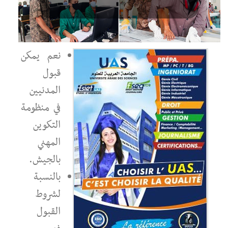
نعم يمكن
قبول
المدنيين
في منظومة
التكوين
المهني
بالجيش.
بالنسبة
لشروط
القبول