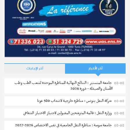
مناظرة الالتحاق بالتكوين في مستوى مؤهل التقني السامي في
الصيد البحري 2026-2027
إجابات
كيف يمكن تعويض شهادة أجنبية للتكوين في مجال قواعد الجولان
نشر في
03-08-2026
والسلامة على الطرقات بشهادة تونسية؟
نشر في
27-02-2019
آخر الأخبار
آخر الإجابات
جامعة المنستير : النتائج النهائية للمناظرة الموحدة لشعب الطب وطب
08-08
الأسنان والصيدلة - دورة 2026
شركة النقل بتونس : مناظرة خارجية لانتداب 580 عونا
08-08
مستجدات
وزارة النقل : قائمة المترشحين المقبولين لاجتياز الاختبار الشفاهي
08-08
بلاغ مشترك حول التكوين المهني في المجالات شبه الطبية
جامعة سوسة : مناظرة النقل الجامعية في نفس الاختصاص 2026-2027
08-08