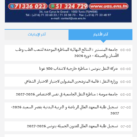
إجابات
ماهي مواعيد روزنامة التوجيه المدرسي وآجال الإعلان عن النتائج
نشر في
17-07-2026
2025-2026
نشر في
13-02-2026
آخر الأخبار
آخر الإجابات
جامعة المنستير : النتائج النهائية للمناظرة الموحدة لشعب الطب وطب
08-08
الأسنان والصيدلة - دورة 2026
شركة النقل بتونس : مناظرة خارجية لانتداب 580 عونا
08-08
وزارة النقل : قائمة المترشحين المقبولين لاجتياز الاختبار الشفاهي
08-08
مستجدات
جامعة سوسة : مناظرة النقل الجامعية في نفس الاختصاص 2026-2027
08-08
قائمة الكتب المدرسية والكراسات المطلوبة للسنة الثالثة من
التعليم الثانوي 2026-2027
تسجيل طلبة المعهد العالي للرياضة و التربية البدنية بقصر السعيد 2026-
07-08
2027
إجابات
روزنامة التوجيه المدرسي والموادّ الاختيارية في سنة 2025
نشر في
17-07-2026
تسجيل طلبة المعهد العالى للفنون الجميلة بتونس 2026-2027
07-08