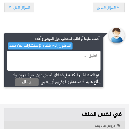
السؤال السابق
السؤال التالي
مستجدات
أضف تعليقا أو اطلب استشارة حول الموضوع أعلاه
قائمة الكتب المدرسية والكراسات المطلوبة للسنة الثالثة من
الدخول إلى فضاء الإستشارات عن بعد
التعليم الثانوي 2026-2027
إجابات
روزنامة التوجيه المدرسي والموادّ الاختيارية في سنة 2025
نشر في
17-07-2026
يتمّ الاحتفاظ بما تكتبه في فضائك الخاصّ دون نشر للعموم، ولا
إرسال
يطّلع عليه إلّا مستشارونا وفريق أورينتيني.
نشر في
05-04-2025
في نفس الملف
دروس عن بعد