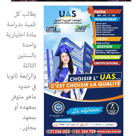
يطالب كل
تلميذ بدراسة
مادة اختيارية
واحدة
بالسنتين
الثالثة
والرابعة ثانويا
في حدود
ماهو متوفر
بمعهده أو
بمعهد
مجاور.