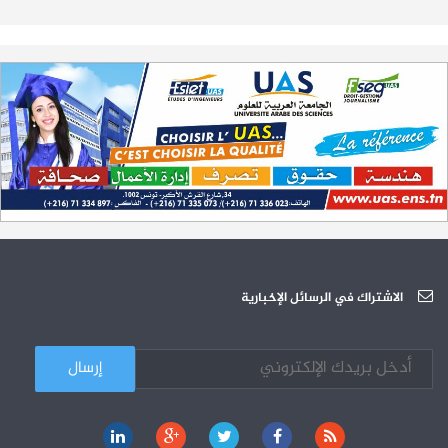
تمديد آجال الترشح لمناظرة الدخول للأكاديميات العسكرية 2023-2024
17-07
الترشح لمناظرة الالتحاق بالتكوين في مستوى مؤهل التقني السامي - دورة
23-06
سبتمبر 2023
L'Université Arabe des Sciences : Avis à tous les étudiant(e)s
31-12
200 منحة لطلبة الطب التونسيين في جامعة هارفارد ‏الأمريكية‏
12-05
الجامعة العربية للعلوم تونس (U.A.S) : عرض لآخر إصدارات دار اليمامة
26-10
دورة تكوينية - الجامعة العربية للعلوم
07-10
الجامعة العربية للعلوم : دورة تكوينية
الاشتراك في الرسائل الإخبارية
03-10