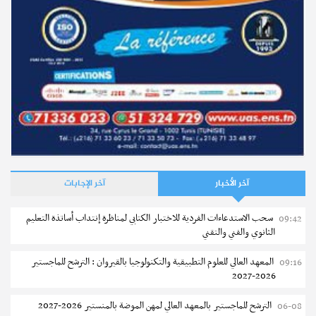
نشر في
26-11-2017 – مطالعات : 22795
مستجدات
آخر الأخبار
آخر الإجابات
الإعلان عن نتائج النوفيام لسنة 2026 عن طريق الإرساليات القصيرة
سحب الاستدعاءات الفردية للاختبار الكتابي لمناظرة إنتداب أساتذة التعليم
09:42
إجابات
الثانوي والفني والتقني
ماهي الوثائق المطلوبة للتسجيل وتأكيد التسجيل بالمبيتات
والمطاعم المدرسية ؟
نشر في
30-06-2026 – مطالعات : 6079
المعهد العالي للعلوم التطبيقية والتكنولوجيا بالقيروان : الترشح للماجستير
09:16
2026-2027
نشر في
02-12-2024 – مطالعات : 8935
الترشح للماجستير بالمعهد العالي لمهن الموضة بالمنستير 2026-2027
06-08