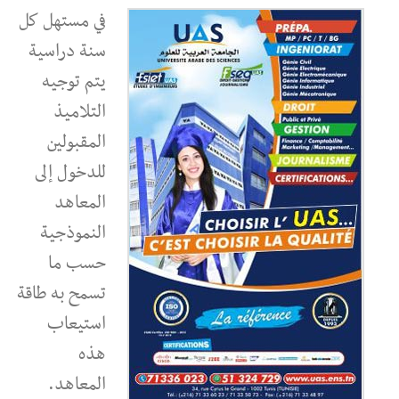
في مستهل كل
سنة دراسية
يتم توجيه
التلاميذ
المقبولين
للدخول إلى
المعاهد
النموذجية
حسب ما
تسمح به طاقة
استيعاب
هذه
المعاهد.