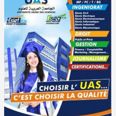
إجابات
كم تبلغ طاقة استيعاب المعاهد النموذجية - دورة 2026
نشر في
18-06-2026 – مطالعات : 1959
نشر في
20-05-2026 – مطالعات : 3710
مستجدات
آجال قبول مطالب التثبت في أعداد الامتحانات الوطنية لسنة 2026
إجابات
ماهي شروط التوجيه إلى أقسام الفنون ؟
نشر في
22-06-2026 – مطالعات : 5297