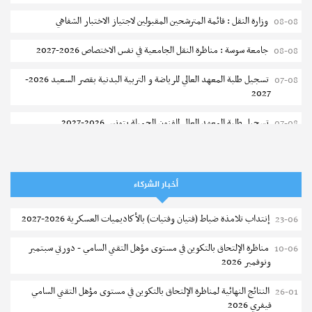
التعليم الثانوي والفني والتقني
وزارة النقل : قائمة المترشحين المقبولين لاجتياز الاختبار الشفاهي
08-08
إجابات
جامعة سوسة : مناظرة النقل الجامعية في نفس الاختصاص 2026-2027
08-08
ما هي إجراءات مناظرة عدول الاشهاد بالمعهد الأعلى للقضاء؟
نشر في
07-08-2026
تسجيل طلبة المعهد العالي للرياضة و التربية البدنية بقصر السعيد 2026-
07-08
2027
نشر في
09-10-2018
تسجيل طلبة المعهد العالى للفنون الجميلة بتونس 2026-2027
07-08
إعادة فتح باب الترشح للماجستير بالمدرسة الوطنية للهندسة المعمارية و
07-08
التعمير بتونس
أخبار الشركاء
المناظرات الخصوصية للدخول لمؤسسات تكوين المهندسين 2026-2027
07-08
إنتداب تلامذة ضباط (فتيان وفتيات) بالأكاديميات العسكرية 2026-2027
23-06
سحب الاستدعاءات الفردية للاختبار الكتابي لمناظرة إنتداب أساتذة التعليم
07-08
الثانوي والفني والتقني
مستجدات
مناظرة الإلتحاق بالتكوين في مستوى مؤهل التقني السامي - دورتي سبتمبر
10-06
نتائج القبول الأولي لمناظرة إنتداب أساتذة التعليم الثانوي والفني
ونوفمبر 2026
المعهد العالي للعلوم التطبيقية والتكنولوجيا بالقيروان : الترشح للماجستير
07-08
والتقني
2026-2027
النتائج النهائية لمناظرة الإلتحاق بالتكوين في مستوى مؤهل التقني السامي
26-01
إجابات
فيفري 2026
الترشح للماجستير بالمعهد العالي لمهن الموضة بالمنستير 2026-2027
06-08