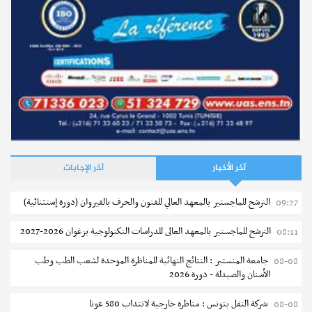
مستجدات
وزارة النقل : قائمة المترشحين المقبولين لاجتياز الاختبار الشفاهي
إجابات
ما هي شروط القبول لدخول سلك ضباط الصف بالقوات المسلحة
نشر في
08-08-2026
الملكية بالمغرب ؟
نشر في
13-06-2019
آخر الأخبار
آخر الإجابات
الترشح للماجستير بالمعهد العالي للفنون والحرف بالقيروان (دورة إستثنائية)
09:27
الترشح للماجستير بالمعهد العالى للدراسات التكنولوجية بزغوان 2026-2027
08:11
جامعة المنستير : النتائج النهائية للمناظرة الموحدة لشعب الطب وطب
08-08
الأسنان والصيدلة - دورة 2026
مستجدات
شركة النقل بتونس : مناظرة خارجية لانتداب 580 عونا
08-08
سحب الاستدعاءات الفردية للاختبار الكتابي لمناظرة إنتداب أساتذة