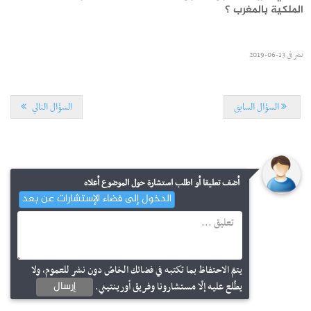
الملكية بالمغرب ؟
نشر في
13-06-2019
السؤال السابق
السؤال التالي
مستجدات
أضف تعليقا أو اطلب استشارة حول الموضوع أعلاه
سحب الاستدعاءات الفردية للاختبار الكتابي لمناظرة إنتداب أساتذة
الدخول إلى فضاء الإستشارات عن بعد
التعليم الثانوي والفني والتقني
إجابات
ما هي إجراءات مناظرة عدول الاشهاد بالمعهد الأعلى للقضاء؟
نشر في
07-08-2026
يتمّ الاحتفاظ بما تكتبه في فضائك الخاصّ دون نشر للعموم، ولا
إرسال
يطّلع عليه إلّا مستشارونا وفريق أورينتيني.