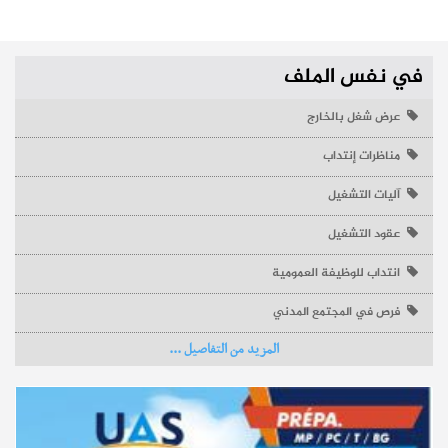
نشر في
09-10-2018
في نفس الملف
عرض شغل بالخارج
مناظرات إنتداب
مستجدات
آليات التشغيل
نتائج القبول الأولي لمناظرة إنتداب أساتذة التعليم الثانوي والفني
والتقني
عقود التشغيل
انتداب للوظيفة العمومية
إجابات
ما هي اجراءات مناظرة عدول التنفيذ بالمعهد الأعلى للقضاء؟
نشر في
04-08-2026
فرص في المجتمع المدني
المزيد من التفاصيل ...
نشر في
09-10-2018