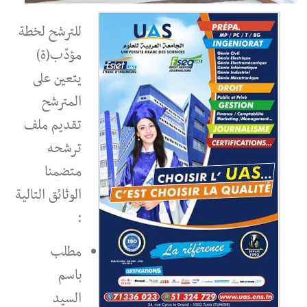
للترشح لخطة
مؤدّب(ة)
يتعين على
المترشح
تقديم ملف
ترشحه
متضمنا
الوثائق التالية
:
مطلب
باسم
السيد