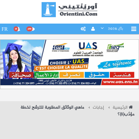
باك 2026
FR
15
266
الرئيسية
إجابات
ماهي الوثائق المطلوبة للترشح لخطة
مؤدّب(ة)؟