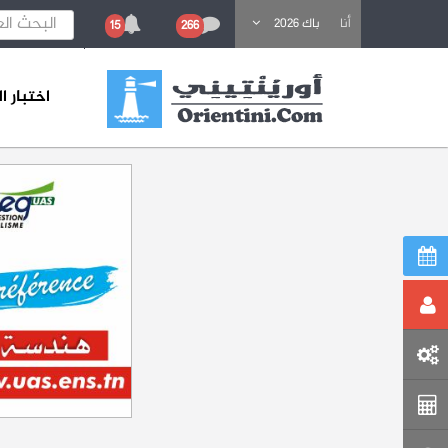
باحث عن تكوين
أنا
باك 2026
15
266
اختبار 