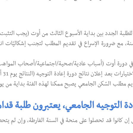
للطلبة الجدد بين بداية الأسبوع الثالث من أوت (يجب التثبت
ر من نفس السنة، مع ضرورة الإسراع في تقديم المطلب لتجنب إشكاليّات ان
 في دورة أوت (أسباب عادية/صحية/اجتماعية/أصحاب المواهب
لايمكنه التسجيل قبل نهاية فت
دة التوجيه الجامعي، يعتبرون طلبة قدا
 كانوا قد تحصلوا على منحة في السنة الفارطة، وإن لم يتحص