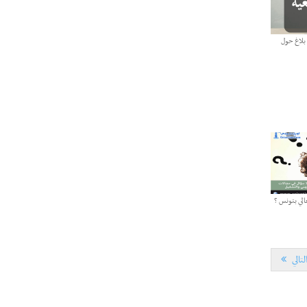
L'Université Arabe des Sciences : Avis à tous les
31-12
étudiant(e)s
200 منحة لطلبة الطب التونسيين في جامعة
12-05
بلاغ حول
هارفارد ‏الأمريكية‏
الجامعة العربية للعلوم تونس (U.A.S) :
26-10
عرض لآخر إصدارات دار اليمامة
دورة تكوينية - الجامعة العربية للعلوم
07-10
الجامعة العربية للعلوم : دورة تكوينية
03-10
الي بتونس ؟
لتالي