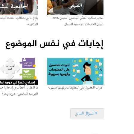
تقديم مطالب السكن الجامعي الصيفي 2026 -
بلاغ خاص بمطالب المنحة الجامع
ديوان الخدمات الجامعية للشمال
الدكتوراه
إجابات في نفس الموضوع
أدوات للحصول على المعلومات وفهمها بسهولة
ما الحل إن أخطأت في إدخال اختيا
التوجيه الجامعي - دورة أوت ؟
السؤال السابق