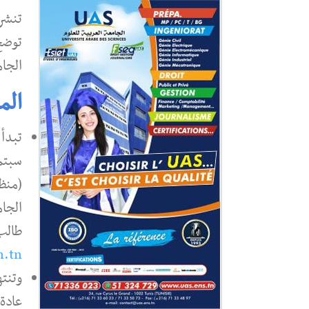
تنشر
توضح
الجام
الم
سبتم
(منظ
الجا
طال
n.tn
وتنت