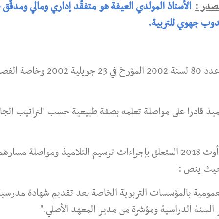
مصدر :
الأستاذ المولدي العيفة هو متفقّد إداري ومالي ومدقّق 
مندوب جهوي للتربية.
ام التلميذ قادرا على مواصلة تعلمه بصفة طبيعية حسب التراتيب الجا
المنشور عدد 2018-06-53 المؤرخ في 11 أوت 2018 المتعلق بإجراءات ترسيم التلاميذ ومواصلة مسارهم
 حيث ينص :
عمومية بالمؤسسات التربوية الخاصة بعد تقديم شهادة مدرسية
ر السنة الدراسية ومؤشرة من مدير المعهد الأصلي."