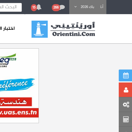
باحث عن تكوين
أنا
باك 2026
15
266
اختبار 