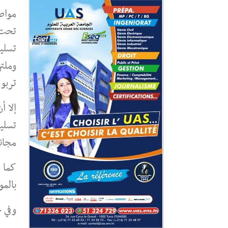
مواص
تحت إ
تسليم
وملت
تربو
إلا 
تسليم
مجان
كما ل
بالمو
وفي ح