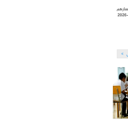
L'Université Arabe des Sciences : Avis à tous les
31-12
étudiant(e)s
سارهم
200 منحة لطلبة الطب التونسيين في جامعة
12-05
هارفارد ‏الأمريكية‏
الجامعة العربية للعلوم تونس (U.A.S) :
26-10
عرض لآخر إصدارات دار اليمامة
ى
دورة تكوينية - الجامعة العربية للعلوم
07-10
الجامعة العربية للعلوم : دورة تكوينية
03-10