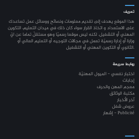
تعريف
هذا الموقع يهدف إلى تقديم معلومات ونصائح ووسائل عمل تساعدك
على الاستعداد و اتخاذ القرار سواء كان ذلك في ميدان التعليم، التكوين
المهني أو التشغيل. لكنه ليس موقعا رسميّا وهو مستقلّ تماما عن ايّ
وزارة أو إدارة رسميّة تعمل في مجالات التوجيه أو التعليم العالي أو
الثانوي أو التكوين المهني أو التشغيل.
روابط سريعة
اختبار نفسي - الميول المهنيّة
إجابات
معجم المهن والحرف
مكتبة الوثائق
آخر الأخبار
عروض شغل
إشهار - Publicité