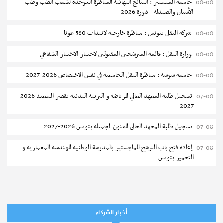
جامعة المنستير : النتائج النهائية للمناظرة الموحدة لشعب الطب وطب
08-08
الأسنان والصيدلة - دورة 2026
شركة النقل بتونس : مناظرة خارجية لانتداب 580 عونا
08-08
مستجدات
وزارة النقل : قائمة المترشحين المقبولين لاجتياز الاختبار الشفاهي
08-08
المركز القطاعي للتكوين في الآلية الفلاحية جوقار الفحص : دورة
سبتمبر 2026
جامعة سوسة : مناظرة النقل الجامعية في نفس الاختصاص 2026-2027
08-08
إجابات
تسجيل طلبة المعهد العالي للرياضة و التربية البدنية بقصر السعيد 2026-
07-08
ماهي شروط الترشح للحصول على شهادة المهارة بمنظومة التكوين
نشر في
04-08-2026
2027
المهني العسكرية ؟
تسجيل طلبة المعهد العالى للفنون الجميلة بتونس 2026-2027
07-08
نشر في
16-01-2024
إعادة فتح باب الترشح للماجستير بالمدرسة الوطنية للهندسة المعمارية و
07-08
التعمير بتونس
المناظرات الخصوصية للدخول لمؤسسات تكوين المهندسين 2026-2027
07-08
سحب الاستدعاءات الفردية للاختبار الكتابي لمناظرة إنتداب أساتذة التعليم
07-08
الثانوي والفني والتقني
أخبار الشركاء