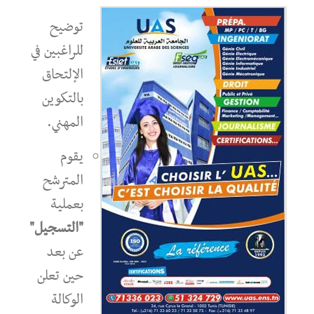
توضيح
للراغبين في
الإلتحاق
بالتكوين
المهني.
يقوم
المترشح
بعملية
"التسجيل"
عن بعد
حين تعلن
الوكالة