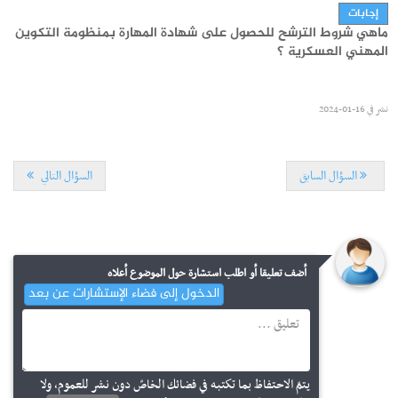
إجابات
ماهي شروط الترشح للحصول على شهادة المهارة بمنظومة التكوين
نشر في
04-08-2026
المهني العسكرية ؟
نشر في
16-01-2024
السؤال السابق
السؤال التالي
مستجدات
أضف تعليقا أو اطلب استشارة حول الموضوع أعلاه
مناظرة الالتحاق بالتكوين في مستوى مؤهل التقني السامي في
الدخول إلى فضاء الإستشارات عن بعد
الصيد البحري 2026-2027
إجابات
ماهي إمتيازات التكوين المهني بالجيش ؟
نشر في
03-08-2026
يتمّ الاحتفاظ بما تكتبه في فضائك الخاصّ دون نشر للعموم، ولا