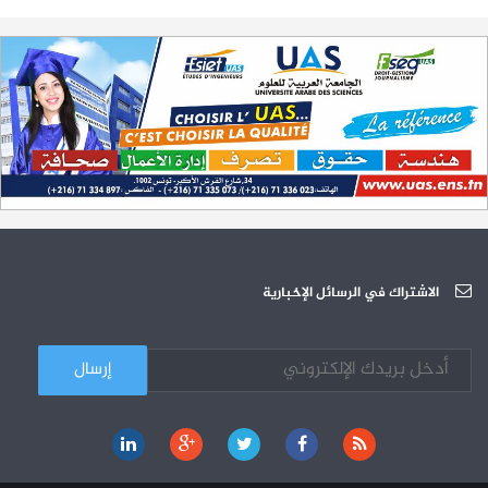
17-07
الترشح لمناظرة الالتحاق بالتكوين في مستوى مؤهل التقني السامي - دورة
23-06
سبتمبر 2023
L'Université Arabe des Sciences : Avis à tous les étudiant(e)s
31-12
200 منحة لطلبة الطب التونسيين في جامعة هارفارد ‏الأمريكية‏
12-05
الجامعة العربية للعلوم تونس (U.A.S) : عرض لآخر إصدارات دار اليمامة
26-10
دورة تكوينية - الجامعة العربية للعلوم
07-10
الجامعة العربية للعلوم : دورة تكوينية
الاشتراك في الرسائل الإخبارية
03-10
كل الأخبار