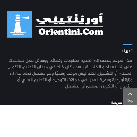
تعريف
هذا الموقع يهدف إلى تقديم معلومات ونصائح ووسائل عمل تساعدك
على الاستعداد و اتخاذ القرار سواء كان ذلك في ميدان التعليم، التكوين
المهني أو التشغيل. لكنه ليس موقعا رسميّا وهو مستقلّ تماما عن ايّ
وزارة أو إدارة رسميّة تعمل في مجالات التوجيه أو التعليم العالي أو
الثانوي أو التكوين المهني أو التشغيل.
Top
روابط سريعة
اختبار نفسي - الميول المهنيّة
إجابات
معجم المهن والحرف
مكتبة الوثائق