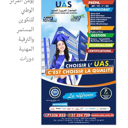
يؤمن المركز
الوطني
للتكوين
المستمر
والترقية
المهنية
دورات