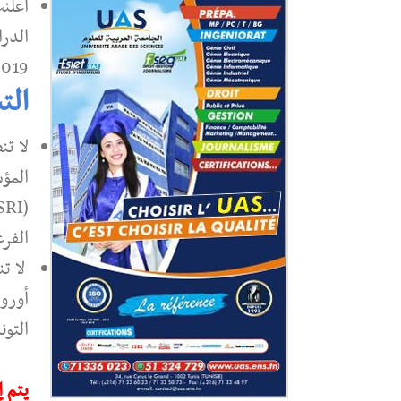
أعلن
الدرا
19-2020.
الت
لا تن
المؤس
الفرع
لا ت
أوروب
التون
يتم إ