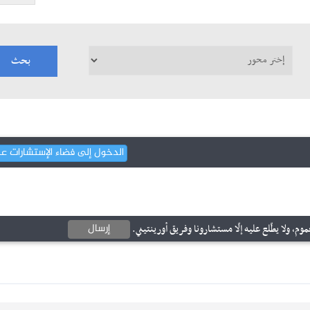
الدخول إلى فضاء الإستشارات ع
إرسال
وم، ولا يطّلع عليه إلّا مستشارونا وفريق أورينتيني.