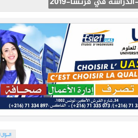
دراسة في فرنسا-2019
السؤال ا