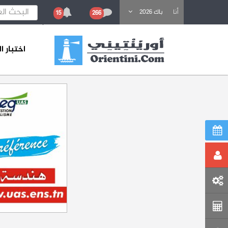
باحث عن تكوين
أنا
باك 2026
15
266
اختبار 