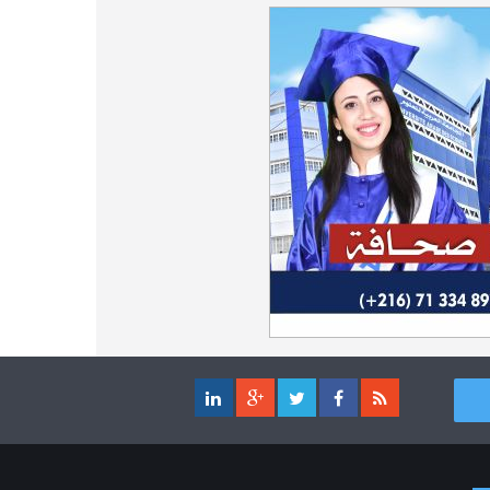
مناظرة الإلتحاق بالتكوين في مستوى مؤهل
17-11
التقني السامي - دورة فيفري 2024
فتح باب الترشح للإلتحاق بمرحلة ماجستير
31-07
البحث في الدراسات الإفريقية 2026-2027
روزنامة العطل واختتام السنة التكوينية
04-10
2023-2024
الترشح للماجستير بالمعهد العالي للعلوم
31-07
الإسلامية بالقيروان 2026-2027
مستجدات السنة التكوينية 2023-2024
20-09
الترشح للماجستير بكلية الصيدلة بالمنستير
31-07
موعد افتتاح السنة التكوينية 2023-2024
14-09
2026-2027
تمديد آجال الترشح لمناظرة الدخول
17-07
كل الأخبار
للأكاديميات العسكرية 2023-2024
الترشح لمناظرة الالتحاق بالتكوين في مستوى
23-06
مؤهل التقني السامي - دورة سبتمبر 2023
L'Université Arabe des Sciences : Avis à tous les
31-12
étudiant(e)s
200 منحة لطلبة الطب التونسيين في جامعة
12-05
هارفارد ‏الأمريكية‏