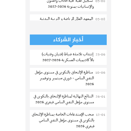
تسجيل طلبة كلية الآداب والفنون
05-08
والإنسانيات بمنوبة 2026-2027
المعهد العالي للرياضة و التربية البدنية
05-08
بقصر السعيد : ترسيم السنوات الثانية
والثالثة دكتوراه
أخبار الشركاء
تمديد آجال الترشح للماجستير بكلية العلوم
05-08
بقابس 2026-2027
إنتداب تلامذة ضباط (فتيان وفتيات)
23-06
بالأكاديميات العسكرية 2026-2027
كلية العلوم الإقتصادية والتصرف بسوسة :
05-08
الترشح لماجستير مهني جديد
مناظرة الإلتحاق بالتكوين في مستوى مؤهل
10-06
التقني السامي - دورتي سبتمبر ونوفمبر
الترشح للماجستير بالمعهد العالي للرياضة
05-08
2026
والتربية البدنية بصفاقس 2026-2027
النتائج النهائية لمناظرة الإلتحاق بالتكوين في
26-01
نتائج القبول الأولي لمناظرة إنتداب أساتذة
04-08
مستوى مؤهل التقني السامي فيفري 2026
التعليم الثانوي والفني والتقني
سحب الإستدعاءات الخاصة بمناظرة الإلتحاق
12-01
المركز القطاعي للتكوين في الآلية الفلاحية
04-08
بالتكوين في مستوى مؤهل التقني السامي
جوقار الفحص :فتح باب الترشح لقبول
فيفري 2026
متكونين