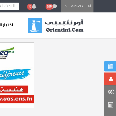
باحث عن تكوين
أنا
باك 2026
15
266
اختبار 