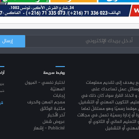
روابط سريعة
آراء
قع يهدف إلى تقديم معلومات
اختبار نفسي - الميول
“نق
وسائل عمل تساعدك على
المهنيّة
شمع
 و اتخاذ القرار سواء كان ذلك في
إجابات
عليم، التكوين المهني أو التشغيل.
معجم المهن والحرف
قي
موقعا رسميّا وهو مستقلّ تماما
مكتبة الوثائق
رة أو إدارة رسميّة تعمل في مجالات
آخر الأخبار
 التعليم العالي أو الثانوي أو
عروض شغل
إشهار - Publicité