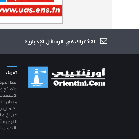
الاشتراك في الرسائل الإخبارية
تعريف
هذا المو
ونصائح و
الاستعداد
ميدان الت
لكنه ليس 
عن ايّ وزا
التوجيه أو
التكوين المهني أو التشغيل.