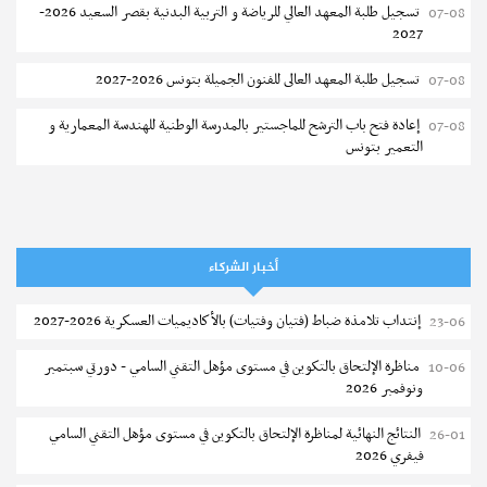
تسجيل طلبة المعهد العالي للرياضة و التربية البدنية بقصر السعيد 2026-
07-08
2027
تسجيل طلبة المعهد العالى للفنون الجميلة بتونس 2026-2027
07-08
إعادة فتح باب الترشح للماجستير بالمدرسة الوطنية للهندسة المعمارية و
07-08
التعمير بتونس
المناظرات الخصوصية للدخول لمؤسسات تكوين المهندسين 2026-2027
07-08
سحب الاستدعاءات الفردية للاختبار الكتابي لمناظرة إنتداب أساتذة التعليم
07-08
الثانوي والفني والتقني
أخبار الشركاء
المعهد العالي للعلوم التطبيقية والتكنولوجيا بالقيروان : الترشح للماجستير
07-08
إنتداب تلامذة ضباط (فتيان وفتيات) بالأكاديميات العسكرية 2026-2027
23-06
2026-2027
مناظرة الإلتحاق بالتكوين في مستوى مؤهل التقني السامي - دورتي سبتمبر
10-06
الترشح للماجستير بالمعهد العالي لمهن الموضة بالمنستير 2026-2027
06-08
ونوفمبر 2026
سحب إستدعاء مناظرة إعادة التوجيه أوت 2026 - جامعة سوسة
06-08
النتائج النهائية لمناظرة الإلتحاق بالتكوين في مستوى مؤهل التقني السامي
26-01
فيفري 2026
تمديد آجال الترشح للماجستير بالمعهد العالي لعلوم و تقنيات المياه بقابس
05-08
2026-2027