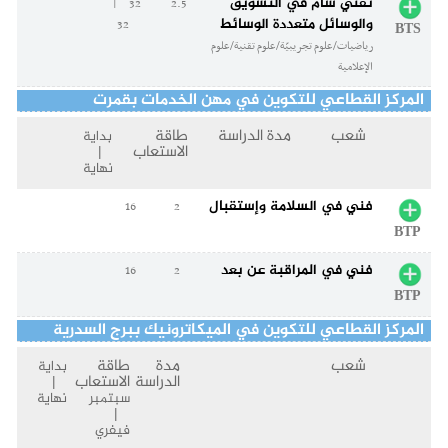
تقني سام في التسويق
32 |
2.5
والوسائل متعددة الوسائط
32
BTS
رياضيات/علوم تجريبيّة/علوم تقنية/علوم
الإعلامية
المركز القطاعي للتكوين في مهن الخدمات بقمرت
شعب
مدة الدراسة
طاقة
بداية
الاستعاب
|
نهاية
فني في السلامة وإستقبال
16
2
BTP
فني في المراقبة عن بعد
16
2
BTP
المركز القطاعي للتكوين في الميكاترونيك ببرج السدرية
شعب
مدة
طاقة
بداية
الدراسة
الاستعاب
|
سبتمبر
نهاية
|
فيفري