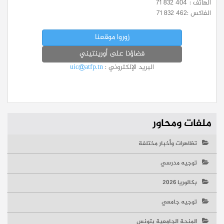
الهاتف :
71 832 404
الفاكس :
71 832 462
زوروا موقعنا
فضاؤنا على أورينتيني
البريد الإلكتروني :
uic@atfp.tn
ملفات ومحاور
تظاهرات وأخبار مختلفة
توجيه مدرسي
بكالوريا 2026
توجيه جامعي
المنحة الجامعية بتونس