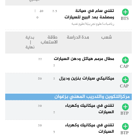
تقني سام في صيانة
40 |
2.5
ومصلحة بعد البيع للسيارات
0
BTS
رياضيات/علوم تجريبيّة/علوم تقنية
شعب
مدة الدراسة
طاقة
بداية
الاستعاب
|
نهاية
مطال مرمم هياكل ودهن السيارات
22
2
CAP
ميكانيكي سيارات بنزين وديزل
80
2
CAP
مركزالتكوين والتدريب المهني بزغوان
تقني في ميكانيك وكهرباء
20
السيارات
2
BTP
تقني في ميكانيك وكهرباء
20
السيارات
3
BTP