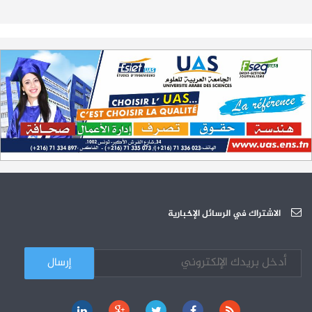
تمديد آجال الترشح لمناظرة الدخول للأكاديميات العسكرية 2023-2024
17-07
الترشح لمناظرة الالتحاق بالتكوين في مستوى مؤهل التقني السامي - دورة
23-06
سبتمبر 2023
L'Université Arabe des Sciences : Avis à tous les étudiant(e)s
31-12
200 منحة لطلبة الطب التونسيين في جامعة هارفارد ‏الأمريكية‏
12-05
الجامعة العربية للعلوم تونس (U.A.S) : عرض لآخر إصدارات دار اليمامة
26-10
دورة تكوينية - الجامعة العربية للعلوم
07-10
الجامعة العربية للعلوم : دورة تكوينية
الاشتراك في الرسائل الإخبارية
03-10
كل الأخبار