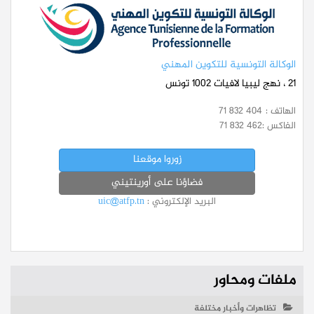
الوكالة التونسية للتكوين المهني
21 ، نهج ليبيا لافيات 1002 تونس
الهاتف :
71 832 404
الفاكس :
71 832 462
زوروا موقعنا
فضاؤنا على أورينتيني
البريد الإلكتروني :
uic@atfp.tn
ملفات ومحاور
تظاهرات وأخبار مختلفة