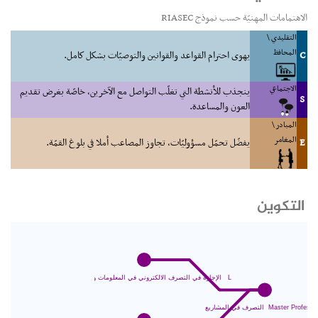
الاهتمامات المهنيّة حسب نموذج RIASEC
التقليدي \
المحافظ
C
يهوى احترام القواعد والقوانين والتوصيّات بشكل كامل.
الاجتماعي
ينجذب للأنشطة التي تغلّب التواصل مع الآخرين، خاصّة بغرض تقديم
S
العون والمساعدة.
المبادر \
المغامر
E
يفضّل تحمّل مسؤوليّات، تجاوز المصاعب أملا في بلوغ القمّة.
التكوين