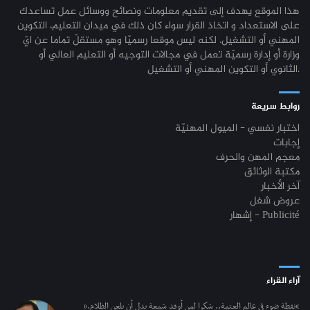
هذا الموقع يهدف إلى تقديم معلومات ونصائح ووسائل عمل تساعدك
على الاستعداد و اتخاذ القرار سواء كان ذلك في ميدان التعليم، التكوين
المهني أو التشغيل. لكنه ليس موقعا رسميّا وهو مستقلّ تماما عن ايّ
وزارة أو إدارة رسميّة تعمل في مجالات التوجيه أو التعليم العالي أو
الثانوي أو التكوين المهني أو التشغيل.
روابط سريعة
اختبار نفسي - الميول المهنيّة
إجابات
معجم المهن والحرف
مكتبة الوثائق
آخر الأخبار
عروض شغل
إشهار - Publicité
آراء القراء
“نقطة ضوء في عالم العتمة.. شكرا لمن أوقد شمعة بدل أن يلعن الظلام.”