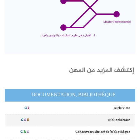
إكتشف المزيد من المهن
DOCUMENTATION, BIBLIOTHÈQUE
C
I
Archiviste
C
S
E
Bibliothécaire
C
R
S
Conservateur(trice) de bibliothèque