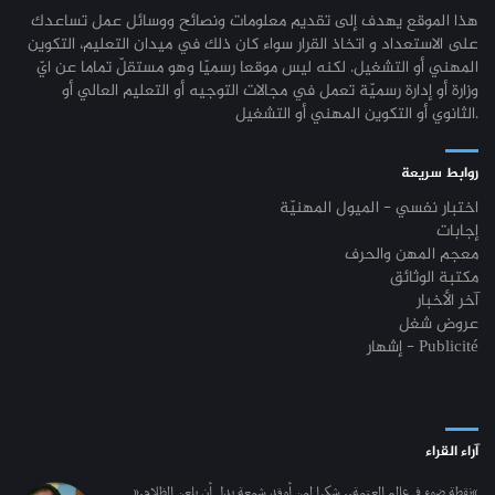
هذا الموقع يهدف إلى تقديم معلومات ونصائح ووسائل عمل تساعدك
على الاستعداد و اتخاذ القرار سواء كان ذلك في ميدان التعليم، التكوين
المهني أو التشغيل. لكنه ليس موقعا رسميّا وهو مستقلّ تماما عن ايّ
وزارة أو إدارة رسميّة تعمل في مجالات التوجيه أو التعليم العالي أو
الثانوي أو التكوين المهني أو التشغيل.
روابط سريعة
اختبار نفسي - الميول المهنيّة
إجابات
معجم المهن والحرف
مكتبة الوثائق
آخر الأخبار
عروض شغل
إشهار - Publicité
آراء القراء
“نقطة ضوء في عالم العتمة.. شكرا لمن أوقد شمعة بدل أن يلعن الظلام.”