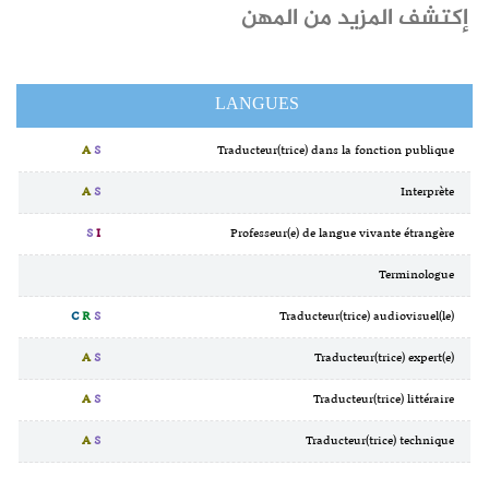
إكتشف المزيد من المهن
LANGUES
A
S
Traducteur(trice) dans la fonction publique
A
S
Interprète
S
I
Professeur(e) de langue vivante étrangère
Terminologue
C
R
S
Traducteur(trice) audiovisuel(le)
A
S
Traducteur(trice) expert(e)
A
S
Traducteur(trice) littéraire
A
S
Traducteur(trice) technique