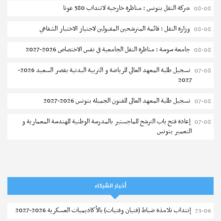
شركة النقل بتونس : مناظرة خارجية لانتداب 580 عونا
08-08
وزارة النقل : قائمة المترشحين المقبولين لاجتياز الاختبار الشفاهي
08-08
جامعة سوسة : مناظرة النقل الجامعية في نفس الاختصاص 2026-2027
08-08
تسجيل طلبة المعهد العالي للرياضة و التربية البدنية بقصر السعيد 2026-
07-08
2027
تسجيل طلبة المعهد العالى للفنون الجميلة بتونس 2026-2027
07-08
إعادة فتح باب الترشح للماجستير بالمدرسة الوطنية للهندسة المعمارية و
07-08
التعمير بتونس
المناظرات الخصوصية للدخول لمؤسسات تكوين المهندسين 2026-2027
07-08
سحب الاستدعاءات الفردية للاختبار الكتابي لمناظرة إنتداب أساتذة التعليم
07-08
الثانوي والفني والتقني
أخبار الشركاء
المعهد العالي للعلوم التطبيقية والتكنولوجيا بالقيروان : الترشح للماجستير
07-08
إنتداب تلامذة ضباط (فتيان وفتيات) بالأكاديميات العسكرية 2026-2027
23-06
2026-2027