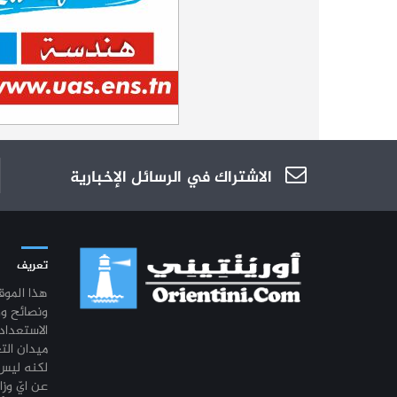
الاشتراك في الرسائل الإخبارية
تعريف
هذا المو
ونصائح و
الاستعداد
ميدان الت
لكنه ليس 
عن ايّ وزا