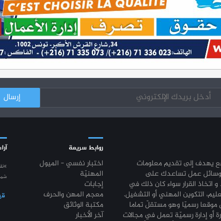
روابط سريعة
آراء
قع يهدف إلى تقديم معلومات
اختبار نفسي - الميول
“نق
وسائل عمل تساعدك على
المهنيّة
شمع
 و اتخاذ القرار سواء كان ذلك في
إجابات
عليم، التكوين المهني أو التشغيل.
معجم المهن والحرف
قي
موقعا رسميّا وهو مستقلّ تماما
مكتبة الوثائق
رة أو إدارة رسميّة تعمل في مجالات
آخر الأخبار