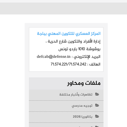
المركز العسكري للتكوين المهني بباجة
إدارة الأفراد والتكوين شارع الحرية ،
بوشوشة 1010 باردو تونس
البريد الإلكتروني :
defcab@defense.tn
الهاتف : 71.574.221/71.574.242
ملفات ومحاور
تظاهرات وأخبار مختلفة
توجيه مدرسي
بكالوريا 2026