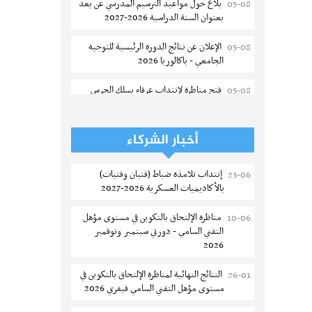
بلاغ حول مواعيد الترسيم المدرسي عن بعد
05-08
بعنوان السنة الدراسية 2026-2027
الإعلان عن نتائج الدورة الرئيسية للتوجيه
05-08
الجامعي - باكالوريا 2026
فتح مناظرة لإنتداب عرفاء بسلك الحرس
05-08
الوطني لسنة 2026
تسجيل طلبة كلية الآداب والفنون
05-08
أخبار الشركاء
والإنسانيات بمنوبة 2026-2027
إنتداب تلامذة ضباط (فتيان وفتيات)
23-06
المعهد العالي للرياضة و التربية البدنية
05-08
بالأكاديميات العسكرية 2026-2027
بقصر السعيد : ترسيم السنوات الثانية
والثالثة دكتوراه
مناظرة الإلتحاق بالتكوين في مستوى مؤهل
10-06
التقني السامي - دورتي سبتمبر ونوفمبر
تمديد آجال الترشح للماجستير بكلية العلوم
05-08
2026
بقابس 2026-2027
النتائج النهائية لمناظرة الإلتحاق بالتكوين في
26-01
كلية العلوم الإقتصادية والتصرف بسوسة :
05-08
مستوى مؤهل التقني السامي فيفري 2026
الترشح لماجستير مهني جديد