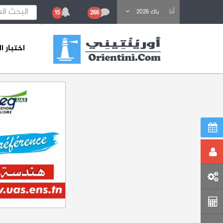
باحث عن تكوين
أنا
باك 2026
15
266
اختبار 